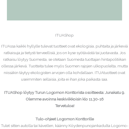
ITUAShop
ITUAssa kaikki hyllylle tulevat tuotteet ovat ekologisia, puhtaita ja järkeviä
ratkaisuja ja tietysti terveellisiä, jos on kyse syötävästä tai juotavasta. Jos
ratkaisu löytyy Suomesta, se otetaan Suomesta tuottajan hintapolitiikan
ollessa järkevä. Tuotteita tulee myös Suomen rajojen ulkopuolelta, mutta
niissäkin täytyy ekologisten arvojen olla kohdallaan. ITUAtuotteet ovat
useimmiten sellaisia, joita ei ihan joka paikasta saa.
ITUAShop löytyy Turun Logomon Konttorista osoitteesta: Junakatu 9.
Olemme avoinna keskiviikkoisin klo 11.30-16
Tervetuloa!
Tulo-ohjeet Logomon Konttorille
Tulet sitten autolla tai kävellen, käänny Köydenpunojankadulta Logomo-