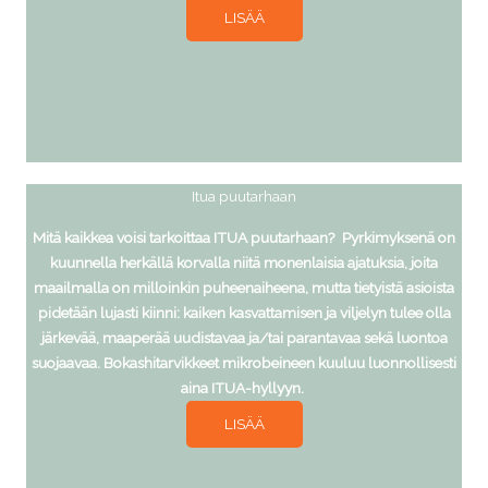
LISÄÄ
Itua puutarhaan
Mitä kaikkea voisi tarkoittaa ITUA puutarhaan? Pyrkimyksenä on
kuunnella herkällä korvalla niitä monenlaisia ajatuksia, joita
maailmalla on milloinkin puheenaiheena, mutta tietyistä asioista
pidetään lujasti kiinni: kaiken kasvattamisen ja viljelyn tulee olla
järkevää, maaperää uudistavaa ja/tai parantavaa sekä luontoa
suojaavaa. Bokashitarvikkeet mikrobeineen kuuluu luonnollisesti
aina ITUA-hyllyyn.
LISÄÄ