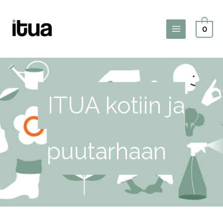
Siirry
sisältöön
0
Main
Menu
ITUA kotiin ja
puutarhaan