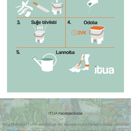
ITUA Facebookissa
Tällä hetkellä ITUAn seikkailuja voi seurata myös Facebookissa, siellähän