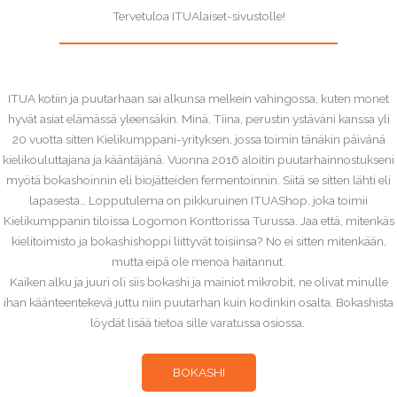
Tervetuloa ITUAlaiset-sivustolle!
ITUA kotiin ja puutarhaan sai alkunsa melkein vahingossa, kuten monet
hyvät asiat elämässä yleensäkin. Minä, Tiina, perustin ystäväni kanssa yli
20 vuotta sitten Kielikumppani-yrityksen, jossa toimin tänäkin päivänä
kielikouluttajana ja kääntäjänä. Vuonna 2016 aloitin puutarhainnostukseni
myötä bokashoinnin eli biojätteiden fermentoinnin. Siitä se sitten lähti eli
lapasesta… Lopputulema on pikkuruinen ITUAShop, joka toimii
Kielikumppanin tiloissa Logomon Konttorissa Turussa. Jaa että, mitenkäs
kielitoimisto ja bokashishoppi liittyvät toisiinsa? No ei sitten mitenkään,
mutta eipä ole menoa haitannut.
Kaiken alku ja juuri oli siis bokashi ja mainiot mikrobit, ne olivat minulle
ihan käänteentekevä juttu niin puutarhan kuin kodinkin osalta. Bokashista
löydät lisää tietoa sille varatussa osiossa.
BOKASHI