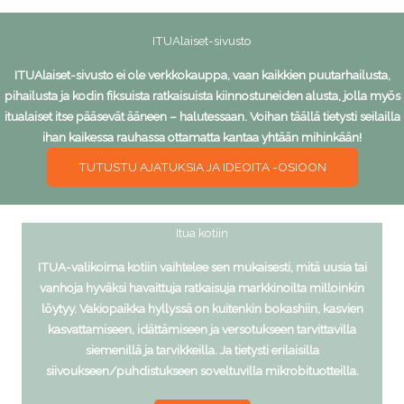
ITUAlaiset-sivusto
ITUAlaiset-sivusto ei ole verkkokauppa, vaan kaikkien puutarhailusta,
pihailusta ja kodin fiksuista ratkaisuista kiinnostuneiden alusta, jolla myös
itualaiset itse pääsevät ääneen – halutessaan. Voihan täällä tietysti seilailla
ihan kaikessa rauhassa ottamatta kantaa yhtään mihinkään!
TUTUSTU AJATUKSIA JA IDEOITA -OSIOON
Itua kotiin
ITUA-valikoima kotiin vaihtelee sen mukaisesti, mitä uusia tai
vanhoja hyväksi havaittuja ratkaisuja markkinoilta milloinkin
löytyy. Vakiopaikka hyllyssä on kuitenkin bokashiin, kasvien
kasvattamiseen, idättämiseen ja versotukseen tarvittavilla
siemenillä ja tarvikkeilla. Ja tietysti erilaisilla
siivoukseen/puhdistukseen soveltuvilla mikrobituotteilla.