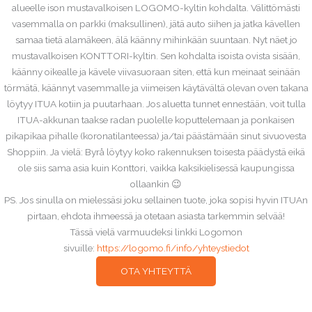
alueelle ison mustavalkoisen LOGOMO-kyltin kohdalta. Välittömästi
vasemmalla on parkki (maksullinen), jätä auto siihen ja jatka kävellen
samaa tietä alamäkeen, älä käänny mihinkään suuntaan. Nyt näet jo
mustavalkoisen KONTTORI-kyltin. Sen kohdalta isoista ovista sisään,
käänny oikealle ja kävele viivasuoraan siten, että kun meinaat seinään
törmätä, käännyt vasemmalle ja viimeisen käytävältä olevan oven takana
löytyy ITUA kotiin ja puutarhaan. Jos aluetta tunnet ennestään, voit tulla
ITUA-akkunan taakse radan puolelle koputtelemaan ja ponkaisen
pikapikaa pihalle (koronatilanteessa) ja/tai päästämään sinut sivuovesta
Shoppiin. Ja vielä: Byrå löytyy koko rakennuksen toisesta päädystä eikä
ole siis sama asia kuin Konttori, vaikka kaksikielisessä kaupungissa
ollaankin 😉
PS. Jos sinulla on mielessäsi joku sellainen tuote, joka sopisi hyvin ITUAn
pirtaan, ehdota ihmeessä ja otetaan asiasta tarkemmin selvää!
Tässä vielä varmuudeksi linkki Logomon
sivuille:
https://logomo.fi/info/yhteystiedot
OTA YHTEYTTÄ