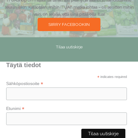
ITUAShop on majaansa tähän asti pitänyt ja saanut jo ilahduttavasti
seuraajiakin. Katsotaan, mihin ITUAn matka johtaa – oli se sitten mihin
vain, on selvää, että siinä pitää olla itua!
SIIRRY FACEBOOKIIN
Tilaa uutiskirje
Täytä tiedot
*
indicates required
*
Sähköpostiosoite
*
Etunimi