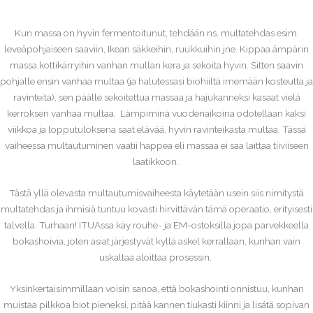
Kun massa on hyvin fermentoitunut, tehdään ns. multatehdas esim.
leveäpohjaiseen saaviin, Ikean säkkeihin, ruukkuihin jne. Kippaa ämpärin
massa kottikärryihin vanhan mullan kera ja sekoita hyvin. Sitten saavin
pohjalle ensin vanhaa multaa (ja halutessasi biohiiltä imemään kosteutta ja
ravinteita), sen päälle sekoitettua massaa ja hajukanneksi kasaat vielä
kerroksen vanhaa multaa. Lämpiminä vuodenaikoina odotellaan kaksi
viikkoa ja lopputuloksena saat elävää, hyvin ravinteikasta multaa. Tässä
vaiheessa multautuminen vaatii happea eli massaa ei saa laittaa tiiviiseen
laatikkoon.
Tästä yllä olevasta multautumisvaiheesta käytetään usein siis nimitystä
multatehdas ja ihmisiä tuntuu kovasti hirvittävän tämä operaatio, erityisesti
talvella. Turhaan! ITUAssa käy rouhe- ja EM-ostoksilla jopa parvekkeella
bokashoivia, joten asiat järjestyvät kyllä askel kerrallaan, kunhan vain
uskaltaa aloittaa prosessin.
Yksinkertaisimmillaan voisin sanoa, että bokashointi onnistuu, kunhan
muistaa pilkkoa biot pieneksi, pitää kannen tiukasti kiinni ja lisätä sopivan