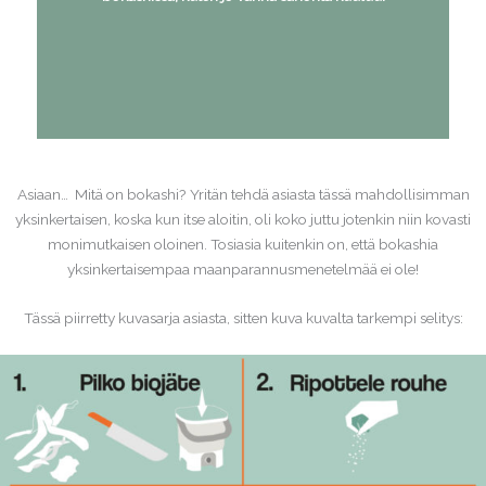
Asiaan… Mitä on bokashi? Yritän tehdä asiasta tässä mahdollisimman
yksinkertaisen, koska kun itse aloitin, oli koko juttu jotenkin niin kovasti
monimutkaisen oloinen. Tosiasia kuitenkin on, että bokashia
yksinkertaisempaa maanparannusmenetelmää ei ole!
Tässä piirretty kuvasarja asiasta, sitten kuva kuvalta tarkempi selitys: