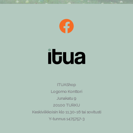
ITUAShop
Logomo Konttori
Junakatu 9
20100 TURKU
Keskiviikkoisin klo 11.30-16 tai sovitusti
Y-tunnus 1475757-3