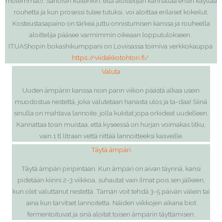
molemmat!). Sanoisin kuitenkin, että aloittelijan kannattaa ensin käyttää
rouhetta ja kun prosessi tulee tutuksi, voi aloittaa erilaiset kokeilut.
Kosteustasapaino on tärkeä juttu onnistumisen kanssa ja rouheella
aloittelija pääsee varmimmin oikeaan lopputulokseen.
ITUAShopin bokashikumppani on Loviisassa toimiva verkkokauppa
https://viidakkotohtori.fi/
Valuta
Uuden ämpärin kanssa noin parin viikon päästä alkaa usein
muodostua nestettä, joka
valutetaan
hanasta ulos ja ta-daa! Siinä
sinulla on mahtava lannoite, jolla kukitat jopa orkideat uudelleen.
Kannattaa tosin muistaa, että kyseessä on hurjan voimakas litku,
vain 1 tl litraan vettä riittää lannoitteeksi kasveille.
Täytä ämpäri
Täytä ämpäri piripintaan
. Kun ämpäri on aivan täynnä, kansi
pidetään kiinni 2-3 viikkoa, suhautat vain ilmat pois sen jälkeen,
kun olet valuttanut nestettä. Tämän voit tehdä 3-5 päivän välein tai
aina kun tarvitset lannoitetta. Näiden viikkojen aikana biot
fermentoituvat ja sinä aloitat toisen ämpärin täyttämisen.