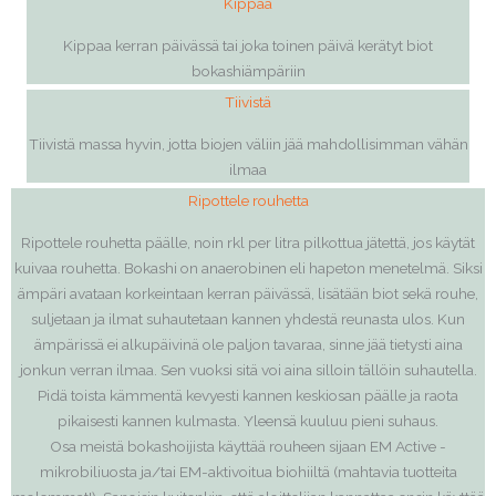
Kippaa
Kippaa kerran päivässä tai joka toinen päivä kerätyt biot
bokashiämpäriin
Tiivistä
Tiivistä massa hyvin, jotta biojen väliin jää mahdollisimman vähän
ilmaa
Ripottele rouhetta
Ripottele rouhetta
päälle, noin rkl per litra pilkottua jätettä, jos käytät
kuivaa rouhetta. Bokashi on anaerobinen eli hapeton menetelmä. Siksi
ämpäri avataan korkeintaan kerran päivässä, lisätään biot sekä rouhe,
suljetaan ja ilmat suhautetaan kannen yhdestä reunasta ulos. Kun
ämpärissä ei alkupäivinä ole paljon tavaraa, sinne jää tietysti aina
jonkun verran ilmaa. Sen vuoksi sitä voi aina silloin tällöin suhautella.
Pidä toista kämmentä kevyesti kannen keskiosan päälle ja raota
pikaisesti kannen kulmasta. Yleensä kuuluu pieni suhaus.
Osa meistä bokashoijista käyttää rouheen sijaan EM Active -
mikrobiliuosta ja/tai EM-aktivoitua biohiiltä (mahtavia tuotteita