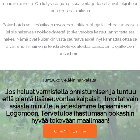
määrän rouhetta. On tietysti paljon pikkuasioita, jotka selviävät tekijälleen
siinä prosessin aikana.
Bokashoida voi kesäaikaan myös esim. rikkaruohoja tai tehdä tuoksuvaa
(ei siis haisevaa!) nokkoskäytettä, jonka veroista kastelulannoitetta saa
hakea! Nämä ovat kuitenkin vasta seuraava askel, nyt kannattaa ottaa se
aivan ensimmäinen ja tehdä ekoteko: aloittaa päästötön biojätteiden
bokashointi!
Tuntuuko vieläkin hankalalta?
Jos haluat varmistella onnistumisen ja tuntuu
että pientä lisäneuvontaa kaipaisit, ilmoitat vain
asiasta minulle ja järjestämme tapaamisen
Logomoon. Tervetuloa ihastumaan bokashin
hyvää tekevään maailmaan!
OTA YHTEYTTÄ