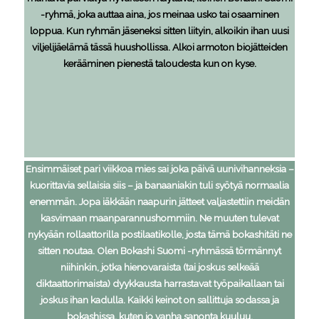
-ryhmä, joka auttaa aina, jos meinaa usko tai osaaminen
loppua. Kun ryhmän jäseneksi sitten liityin, alkoikin ihan uusi
viljelijäelämä tässä huushollissa. Alkoi armoton biojätteiden
kerääminen pienestä taloudesta kun on kyse.
Ensimmäiset pari viikkoa mies sai joka päivä uunivihanneksia –
kuorittavia sellaisia siis – ja banaaniakin tuli syötyä normaalia
enemmän. Jopa iäkkään naapurin jätteet valjastettiin meidän
kasvimaan maanparannushommiin. Ne muuten tulevat
nykyään rollaattorilla postilaatikolle, josta tämä bokashitäti ne
sitten noutaa. Olen Bokashi Suomi -ryhmässä törmännyt
niihinkin, jotka hienovaraista (tai joskus selkeää
diktaattorimaista) dyykkausta harrastavat työpaikallaan tai
joskus ihan kadulla. Kaikki keinot on sallittuja sodassa ja
bokashissa, kuten jo vanha sanonta kuuluu.