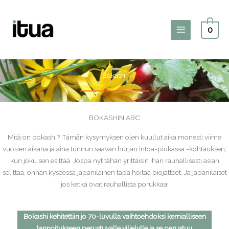
Siirry
sisältöön
0
Main
Menu
Bokashi
BOKASHIN ABC
Mitä on bokashi? Tämän kysymyksen olen kuullut aika monesti viime
vuosien aikana ja aina tunnun saavan hurjan intoa-piukassa -kohtauksen,
kun joku sen esittää. Jospa nyt tähän yrittäisin ihan rauhallisesti asian
selittää, onhan kyseessä japanilainen tapa hoitaa biojätteet. Ja japanilaiset
jos ketkä ovat rauhallista porukkaa!
Bokashi kehitettiin jo 70-luvulla vaihtoehdoksi kemialliseen
lannoitukseen perustuvalle viljelylle ja se perustuu