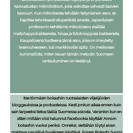
kasvualustan mikrobistoon, joka vaikuttaa vahvasti kasvien
kasvuun. Kun mikrobeista tehdään tietynlainen seos, se
hajottaa tehokkaasti eloperäistä ainesta. Japanilaisen
professorin kehittämä mikrobiseos sisältää
maitohappobakteereita, hiivaa ja fototrooppisia bakteereita.
Kaupallisena tuotteena tämä seos, joka on imeytetty
leserouheeseen, tuli markkinoille 1982. On melkoisen
kummallista, miten kauan tämän metodin Suomeen
rantautuminen on kestänyt.
Itse törmäsin bokashiin ruotsalaisten viljelijöiden
bloggauksissa ja podcasteissa. Kesti jonkun aikaa ennen kuin
sain tarpeeksi tietoa täällä Suomessa asioista. Varsinkin kun en
sitten millään olisi halunnut Facebookia käyttää! Annoin
bokashin vuoksi periksi. Onneksi, sieltähän löytyi aivan
mahtava parviälyä hyväkseen käyttävä, iloinen Bokashi Suomi