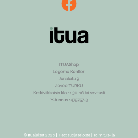
ITUAShop
Logomo Konttori
Junakatu 9
20100 TURKU
Keskiviikkoisin klo 11.30-16 tai sovitusti
Y-tunnus 1475757-3
© Itualaiset 2026 |
Tietosuojaseloste
|
Toimitus- ja