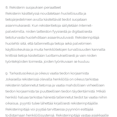
8. Rekisterin suojauksen periaatteet
Rekisterin käsittelyssä noudatetaan huolellisuutta ja
tietojärjestelmien avulla käsiteltävät tiedot suojataan
asianmukaisesti. Kun rekisteritietoja säilytetään Internet-
palvelimilla, niiden laitteiston fyysisestä ja digitaalisesta
tietoturvasta huolehditaan asiaankuuluvasti. Rekisterinpitäjä
huolehtii siitä, että tallennettuja tietoja sekä palvelimien
käyttöoikeuksia ja muita henkilötietojen turvallisuuden kannalta
kriittisiä tietoja käsitellään luottamuksellisesti ja vain niiden
työntekijöiden toimesta, joiden työnkuvaan se kuuluu.
9. Tarkastusoikeus ja oikeus vaatia tiedon korjaamista
Jokaisella rekisterissä olevalla henkilöllä on oikeus tarkistaa
rekisteriin tallennetut tietonsa ja vaatia mahdollisen virheellisen
tiedon korjaamista tai puutteellisen tiedon täydentämistä. Mikäli
henkilö haluaa tarkistaa hänestä tallennetut tiedot tai vaatia niihin
oikaisua, pyyntö tulee lähettää kirjallisesti rekisterinpitäjälle.
Rekisterinpitäjä voi pyytää tarvittaessa pyynnön esittäjää
todistamaan henkilöllisyytensä. Rekisterinpitäjä vastaa asiakkaalle