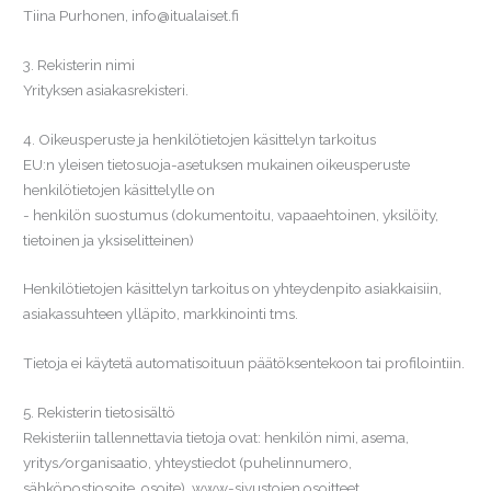
Tiina Purhonen, info@itualaiset.fi
3. Rekisterin nimi
Yrityksen asiakasrekisteri.
4. Oikeusperuste ja henkilötietojen käsittelyn tarkoitus
EU:n yleisen tietosuoja-asetuksen mukainen oikeusperuste
henkilötietojen käsittelylle on
- henkilön suostumus (dokumentoitu, vapaaehtoinen, yksilöity,
tietoinen ja yksiselitteinen)
Henkilötietojen käsittelyn tarkoitus on yhteydenpito asiakkaisiin,
asiakassuhteen ylläpito, markkinointi tms.
Tietoja ei käytetä automatisoituun päätöksentekoon tai profilointiin.
5. Rekisterin tietosisältö
Rekisteriin tallennettavia tietoja ovat: henkilön nimi, asema,
yritys/organisaatio, yhteystiedot (puhelinnumero,
sähköpostiosoite, osoite), www-sivustojen osoitteet,