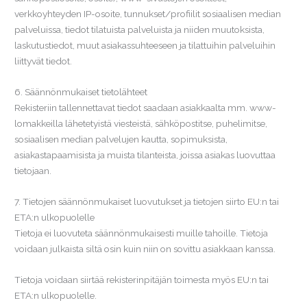
verkkoyhteyden IP-osoite, tunnukset/profiilit sosiaalisen median
palveluissa, tiedot tilatuista palveluista ja niiden muutoksista,
laskutustiedot, muut asiakassuhteeseen ja tilattuihin palveluihin
liittyvät tiedot.
6. Säännönmukaiset tietolähteet
Rekisteriin tallennettavat tiedot saadaan asiakkaalta mm. www-
lomakkeilla lähetetyistä viesteistä, sähköpostitse, puhelimitse,
sosiaalisen median palvelujen kautta, sopimuksista,
asiakastapaamisista ja muista tilanteista, joissa asiakas luovuttaa
tietojaan.
7. Tietojen säännönmukaiset luovutukset ja tietojen siirto EU:n tai
ETA:n ulkopuolelle
Tietoja ei luovuteta säännönmukaisesti muille tahoille. Tietoja
voidaan julkaista siltä osin kuin niin on sovittu asiakkaan kanssa.
Tietoja voidaan siirtää rekisterinpitäjän toimesta myös EU:n tai
ETA:n ulkopuolelle.