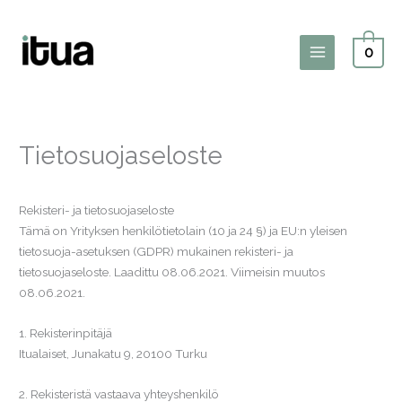
Siirry
sisältöön
0
Main
Menu
Tietosuojaseloste
Rekisteri- ja tietosuojaseloste
Tämä on Yrityksen henkilötietolain (10 ja 24 §) ja EU:n yleisen
tietosuoja-asetuksen (GDPR) mukainen rekisteri- ja
tietosuojaseloste. Laadittu 08.06.2021. Viimeisin muutos
08.06.2021.
1. Rekisterinpitäjä
Itualaiset, Junakatu 9, 20100 Turku
2. Rekisteristä vastaava yhteyshenkilö