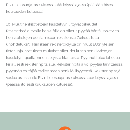
EU:n tietosuoja-asetuksessa säädetyssä ajassa (pääsääntöisesti
kuukauden kuluessa).
10. Muut henkilötietojen käsittelyyn liittyvät oikeudet
Rekisterissä olevalla henkilöllä on oikeus pyytää häntä koskevien
henkilötietojen poistamiseen rekisteristä ("oikeus tulla
unohdetuksi"). Niin ikään rekisteröidyillä on muut EU:n yleisen
tietosuoja-asetuksen mukaiset oikeudet kuten henkilötietojen
käsittelyn rajoittaminen tietyissä tilanteissa. Pyynnöt tulee lähettää
kirjallisesti rekisterinpitäjälle. Rekisterinpitäjä voi pyytää tarvittaessa
pyynnön esittäjää todistamaan henkilöllisyytensä. Rekisterinpitäjä
vastaa asiakkaalle EU:n tietosuoja-asetuksessa säädetyssä ajassa
(pääsääntöisesti kuukauden kuluessa).