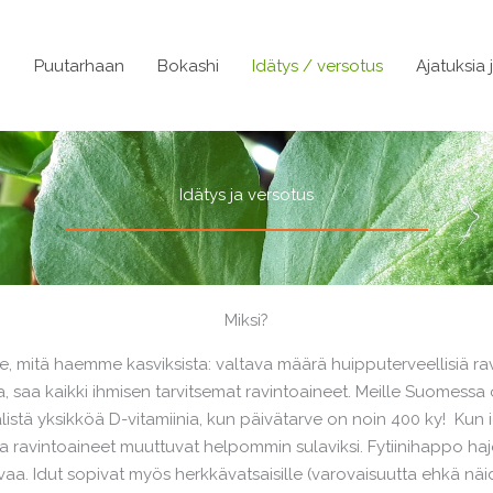
n
Puutarhaan
Bokashi
Idätys / versotus
Ajatuksia 
Idätys ja versotus
Miksi?
, mitä haemme kasviksista: valtava määrä huipputerveellisiä ravin
a, saa kaikki ihmisen tarvitsemat ravintoaineet. Meille Suomessa o
stä yksikköä D-vitamiinia, kun päivätarve on noin 400 ky! Kun idä
ja ravintoaineet muuttuvat helpommin sulaviksi. Fytiinihappo ha
aa. Idut sopivat myös herkkävatsaisille (varovaisuutta ehkä näid