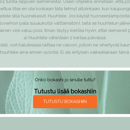
 tuntia riippuen siemenestä). Usein ohjeeksi annetaan, että jollei
ttua (itse en ole koskaan tätä tehnyt silloinkaan, kun kaupungi
kastele sillä huonekasvit. Huuhtele. Jos käytät huoneenlämpöist
loverhon pala suuaukolla välttämätön), laita se huuhtelun jälkee
räinen vesi valuu pois. Ilman täytyy kiertää hyvin, ettei sieme
4) Huuhtele vähintään 2 kertaa päivässä.
), voit halutessasi laittaa ne valoon, jolloin ne vihertyvät kauniis
 huuhtele aina ennen syöntiä. Ei siis erityisen vaikeatakaan tä
Onko bokashi jo sinulle tuttu?
Tutustu lisää bokashiin
TUTUSTU BOKASHIIN