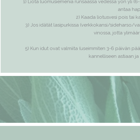
1) Liota luomusiemeniä runsaassa vedessä yön yli (6-24
antaa hape
2) Kaada liotusvesi pois tai 
3) Jos idätät lasipurkissa (verkkokansi/sideharso/va
vinossa, jotta ylimää
5) Kun idut ovat valmiita (useimmiten 3-6 päivän päästä
kannelliseen astiaan ja