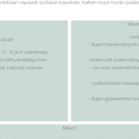
ellaan vapaasti syötäviin kasviksiin. Kaiken muun hyvän pääll
Miten
- suo
ltävät?
- itujen kasvientsyymit
 C-, D ja K-vitamiineja,
ä hiilihydraatteja (mm.
- prebiootit (usein hiil
eää, helposti sulavaa
– ne ovat sulamatonta k
- palkokasvien kaasuja
- itujen glykeeminen in
Miten?