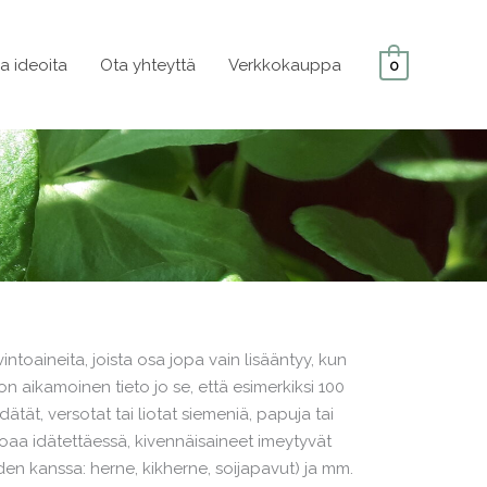
ja ideoita
Ota yhteyttä
Verkkokauppa
0
toaineita, joista osa jopa vain lisääntyy, kun
n aikamoinen tieto jo se, että esimerkiksi 100
tät, versotat tai liotat siemeniä, papuja tai
joaa idätettäessä, kivennäisaineet imeytyvät
en kanssa: herne, kikherne, soijapavut) ja mm.