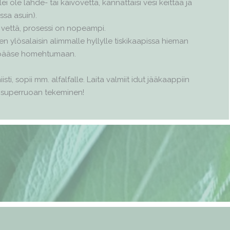
 ole lähde- tai kaivovettä, kannattaisi vesi keittää ja
ssa asuin).
ä vettä, prosessi on nopeampi.
n ylösalaisin alimmalle hyllylle tiskikaapissa hieman
net pääse homehtumaan.
ti, sopii mm. alfalfalle. Laita valmiit idut jääkaappiin
mä superruoan tekeminen!