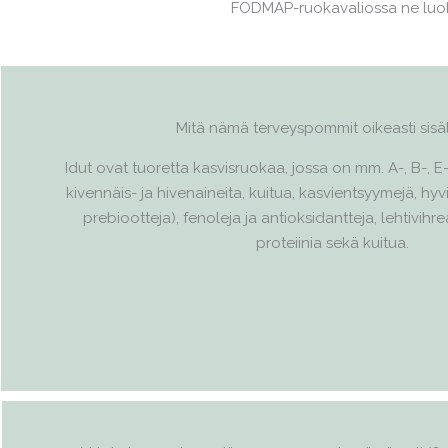
FODMAP-ruokavaliossa ne luokit
Mitä nämä terveyspommit oikeasti sisä
Idut ovat tuoretta kasvisruokaa, jossa on mm. A-, B-, E-,
kivennäis- ja hivenaineita, kuitua, kasvientsyymejä, hyvi
prebiootteja), fenoleja ja antioksidantteja, lehtivihr
proteiinia sekä kuitua.