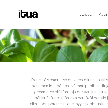
Siirry
sisältöön
Etusivu
Kotii
Pienessä siemenessä on varastoituna kaikki se
siemenen idättää. Jos syö monipuolisesti ituj
grammassa alfalfan ituja on 1040 kansainväli
pähkinöitä, ne ikään kuin heräävät henkiin 
elimistöön paremmin ja entsyymipitoisuus kasv