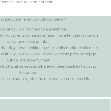
e tämä superruoka on edullista.
 idätetyt siemenet vaikuttavat meihin?
jaavat solujen informaatiojärjestelmää
 aktivoivat entsyymijärjestelmäämme ja tehostavat kehon
rasva-aineenvaihduntaa
ihydraatteja) ovat herkkua hyville suolistobakteereillemme
uitua, joka ruokkii suolistossa jo eläviä probiootteja ja
auttaa niitä lisääntymään
 tuottavat ainesosat vähenevät oleellisesti tai häviävät
kokonaan
deksi on matala, joten ne nostavat verensokeria hitaasti.