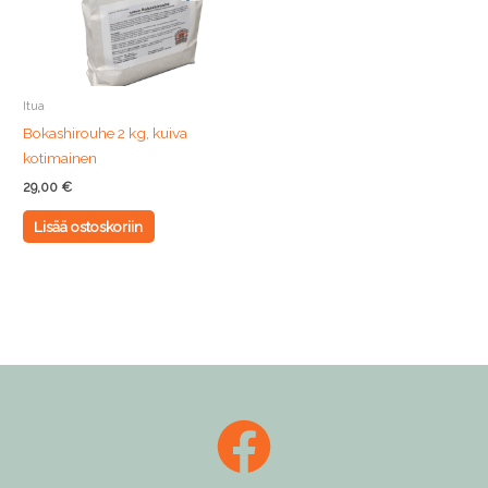
Itua
Bokashirouhe 2 kg, kuiva
kotimainen
29,00
€
Lisää ostoskoriin