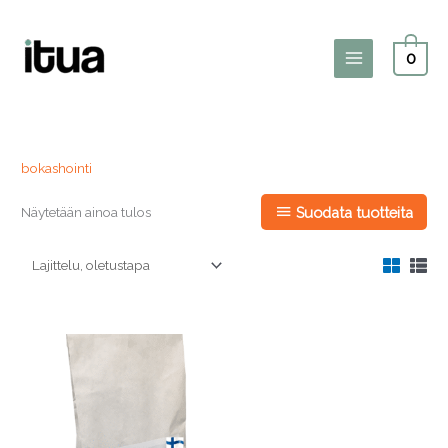
Siirry
sisältöön
0
Main
Menu
bokashointi
Näytetään ainoa tulos
Suodata tuotteita