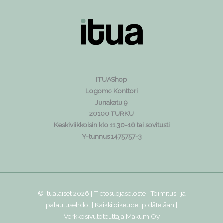
ITUAShop
Logomo Konttori
Junakatu 9
20100 TURKU
Keskiviikkoisin klo 11.30-16 tai sovitusti
Y-tunnus 1475757-3
© Itualaiset 2026 |
Tietosuojaseloste
|
Toimitus- ja
palautusehdot
| Kaikki oikeudet pidätetään |
Verkkosivutoteuttaja
Makum Oy