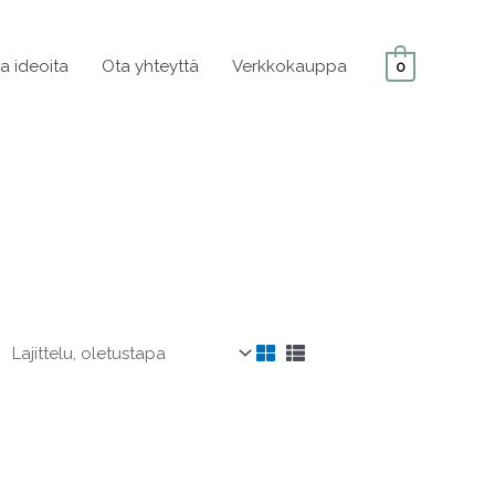
ja ideoita
Ota yhteyttä
Verkkokauppa
0