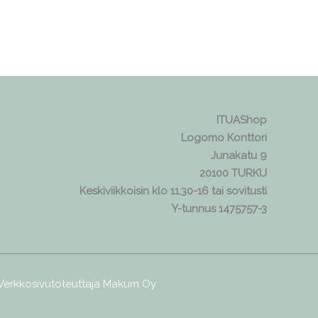
ITUAShop
Logomo Konttori
Junakatu 9
20100 TURKU
Keskiviikkoisin klo 11.30-16 tai sovitusti
Y-tunnus 1475757-3
 Verkkosivutoteuttaja
Makum Oy