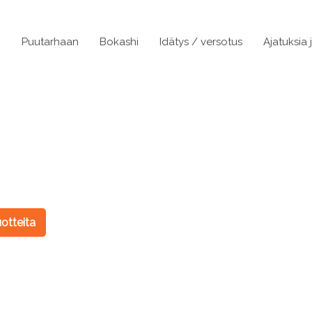
n
Puutarhaan
Bokashi
Idätys / versotus
Ajatuksia 
otteita