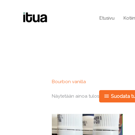
Siirry
sisältöön
Etusivu
Kotii
Bourbon vanilla
Näytetään ainoa tulos
Suodata tu