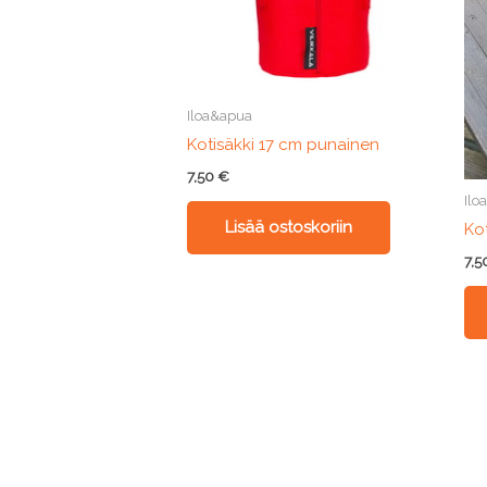
Iloa&apua
Kotisäkki 17 cm punainen
7,50
€
Ilo
Lisää ostoskoriin
Ko
7,