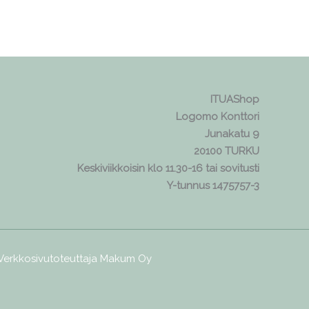
ITUAShop
Logomo Konttori
Junakatu 9
20100 TURKU
Keskiviikkoisin klo 11.30-16 tai sovitusti
Y-tunnus 1475757-3
 Verkkosivutoteuttaja
Makum Oy