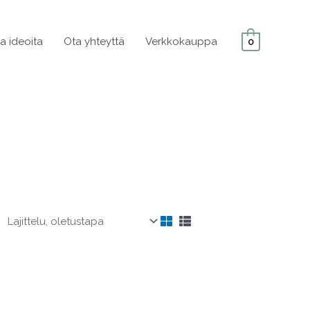
ja ideoita
Ota yhteyttä
Verkkokauppa
0