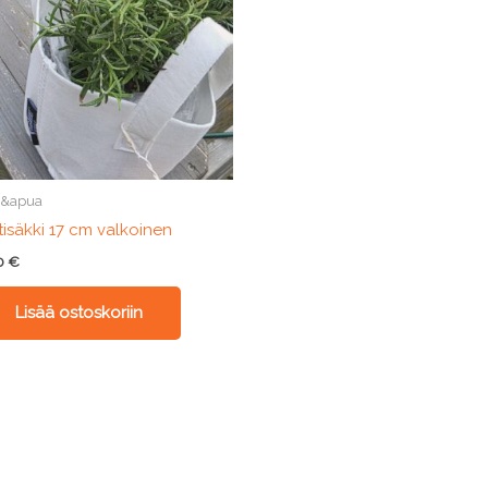
a&apua
tisäkki 17 cm valkoinen
50
€
Lisää ostoskoriin