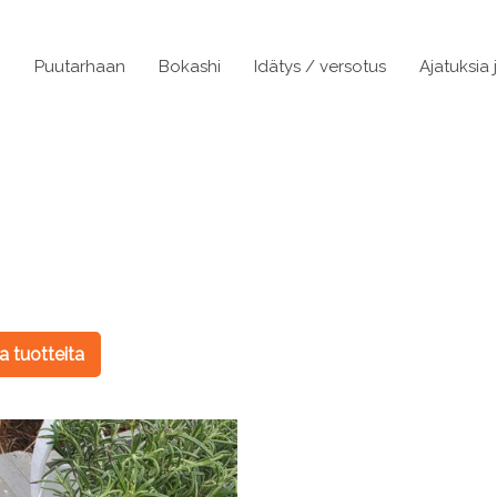
n
Puutarhaan
Bokashi
Idätys / versotus
Ajatuksia 
 tuotteita