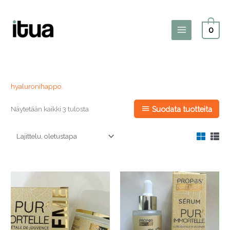
Siirry
sisältöön
0
Main
Menu
hyaluronihappo.
Näytetään kaikki 3 tulosta
Suodata tuotteita