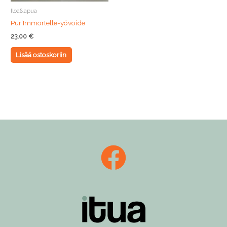
Iloa&apua
Pur’Immortelle-yövoide
23,00
€
Lisää ostoskoriin