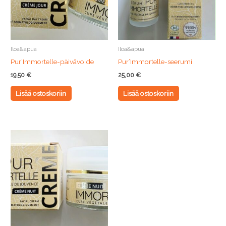
Iloa&apua
Iloa&apua
Pur’Immortelle-päivävoide
Pur’Immortelle-seerumi
19,50
€
25,00
€
Lisää ostoskoriin
Lisää ostoskoriin