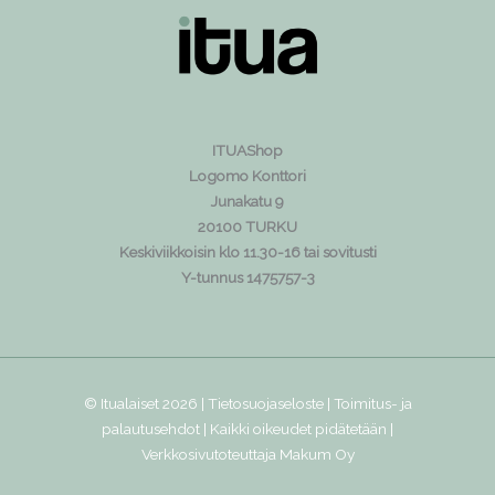
ITUAShop
Logomo Konttori
Junakatu 9
20100 TURKU
Keskiviikkoisin klo 11.30-16 tai sovitusti
Y-tunnus 1475757-3
© Itualaiset 2026 |
Tietosuojaseloste
|
Toimitus- ja
palautusehdot
| Kaikki oikeudet pidätetään |
Verkkosivutoteuttaja
Makum Oy