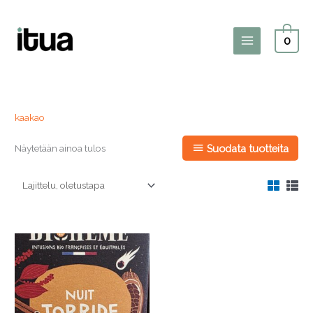
Siirry
sisältöön
0
Main
Menu
kaakao
Näytetään ainoa tulos
Suodata tuotteita