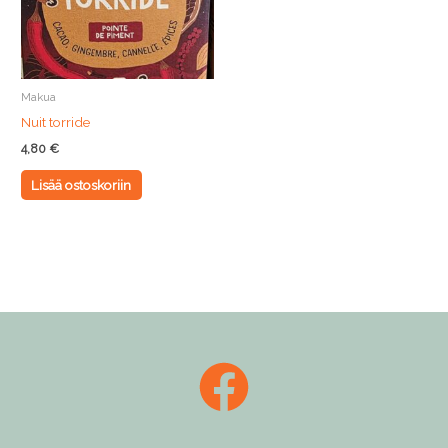
Makua
Nuit torride
4,80
€
Lisää ostoskoriin