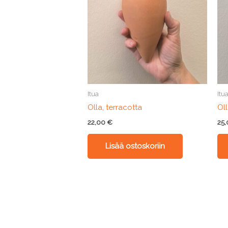
Itua
Itu
Olla, terracotta
Ol
22,00
€
25
Lisää ostoskoriin