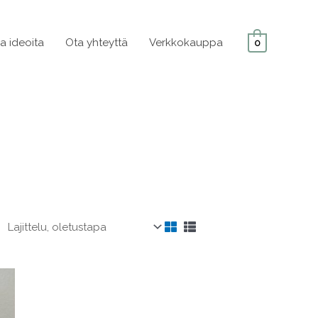
ja ideoita
Ota yhteyttä
Verkkokauppa
0