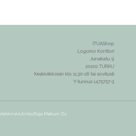
ITUAShop
Logomo Konttori
Junakatu 9
20100 TURKU
Keskiviikkoisin klo 11.30-16 tai sovitusti
Y-tunnus 1475757-3
 Verkkosivutoteuttaja
Makum Oy