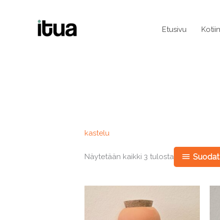
Siirry
sisältöön
Etusivu
Kotii
kastelu
Näytetään kaikki 3 tulosta
Suodata