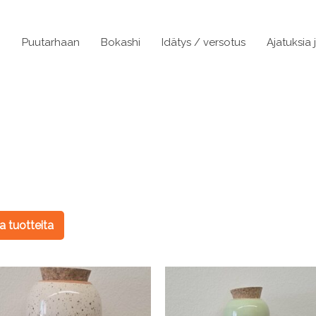
n
Puutarhaan
Bokashi
Idätys / versotus
Ajatuksia 
 tuotteita