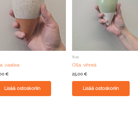
a
Itua
la, vaalea
Olla, vihreä
,00
€
25,00
€
Lisää ostoskoriin
Lisää ostoskoriin