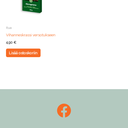
Itua
Vihanneskrassi versotukseen
4,90
€
Lisää ostoskoriin