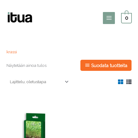
Siirry
sisältöön
0
Main
Menu
krassi
Näytetään ainoa tulos
Suodata tuotteita