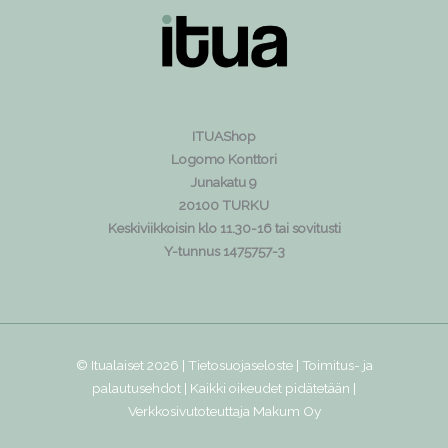
ITUAShop
Logomo Konttori
Junakatu 9
20100 TURKU
Keskiviikkoisin klo 11.30-16 tai sovitusti
Y-tunnus 1475757-3
© Itualaiset 2026 |
Tietosuojaseloste
|
Toimitus- ja
palautusehdot
| Kaikki oikeudet pidätetään |
Verkkosivutoteuttaja
Makum Oy