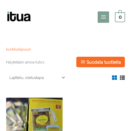
Siirry
sisältöön
0
Main
Menu
kurkkukipuun
Näytetään ainoa tulos
Suodata tuotteita