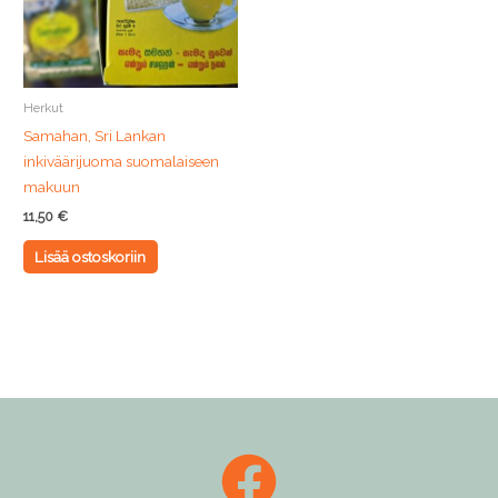
Herkut
Samahan, Sri Lankan
inkiväärijuoma suomalaiseen
makuun
11,50
€
Lisää ostoskoriin