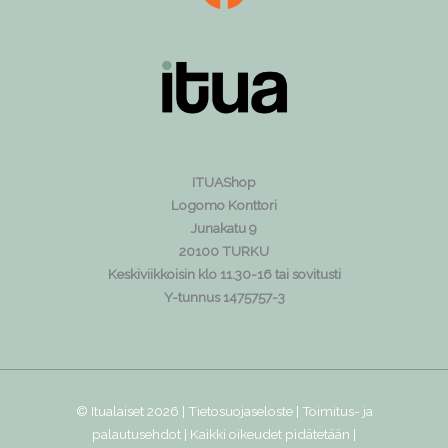
ITUAShop
Logomo Konttori
Junakatu 9
20100 TURKU
Keskiviikkoisin klo 11.30-16 tai sovitusti
Y-tunnus 1475757-3
© Itualaiset 2026 |
Tietosuojaseloste
|
Toimitus- ja
palautusehdot
| Kaikki oikeudet pidätetään |