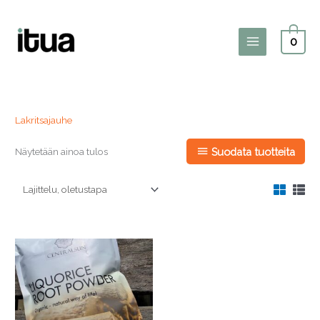
Siirry
sisältöön
0
Main
Menu
Lakritsajauhe
Näytetään ainoa tulos
Suodata tuotteita