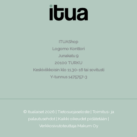
ITUAShop
Logomo Konttori
Junakatu 9
20100 TURKU
Keskiviikkoisin klo 11.30-16 tai sovitusti
Y-tunnus 1475757-3
© Itualaiset 2026 |
Tietosuojaseloste
|
Toimitus- ja
palautusehdot
| Kaikki oikeudet pidätetään |
Verkkosivutoteuttaja
Makum Oy