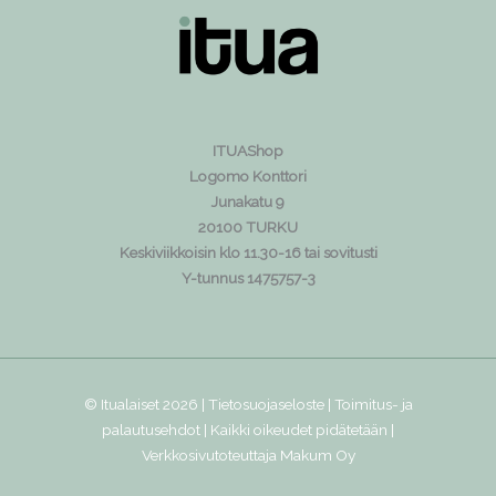
ITUAShop
Logomo Konttori
Junakatu 9
20100 TURKU
Keskiviikkoisin klo 11.30-16 tai sovitusti
Y-tunnus 1475757-3
© Itualaiset 2026 |
Tietosuojaseloste
|
Toimitus- ja
palautusehdot
| Kaikki oikeudet pidätetään |
Verkkosivutoteuttaja
Makum Oy