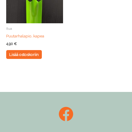
Itua
Puutarhalapio, kapea
4,90
€
Lisää ostoskoriin