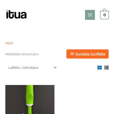
Siirry
sisältöön
0
Main
Menu
lapio
Näytetään ainoa tulos
Suodata tuotteita