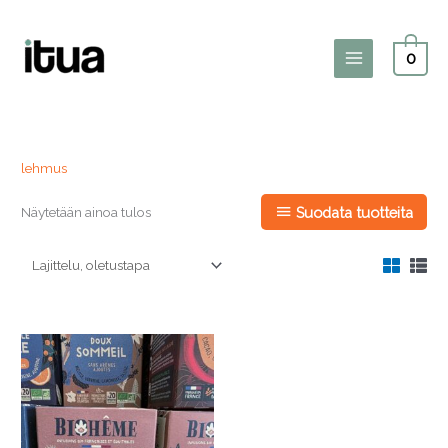
Siirry
sisältöön
0
Main
Menu
lehmus
Näytetään ainoa tulos
Suodata tuotteita