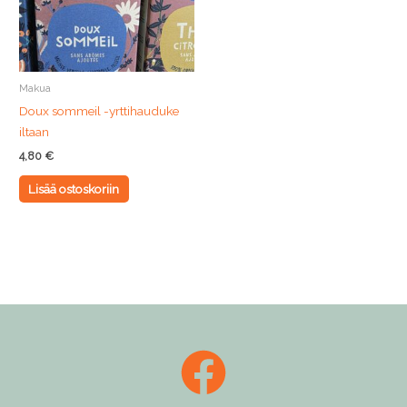
Makua
Doux sommeil -yrttihauduke
iltaan
4,80
€
Lisää ostoskoriin