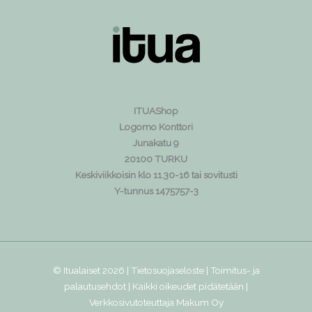
ITUAShop
Logomo Konttori
Junakatu 9
20100 TURKU
Keskiviikkoisin klo 11.30-16 tai sovitusti
Y-tunnus 1475757-3
© Itualaiset 2026 |
Tietosuojaseloste
|
Toimitus- ja
palautusehdot
| Kaikki oikeudet pidätetään |
Verkkosivutoteuttaja
Makum Oy