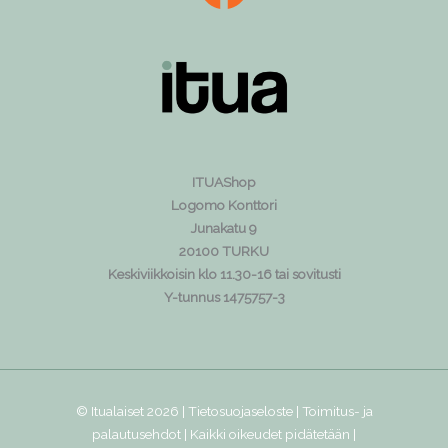
ITUAShop
Logomo Konttori
Junakatu 9
20100 TURKU
Keskiviikkoisin klo 11.30-16 tai sovitusti
Y-tunnus 1475757-3
© Itualaiset 2026 |
Tietosuojaseloste
|
Toimitus- ja
palautusehdot
| Kaikki oikeudet pidätetään |