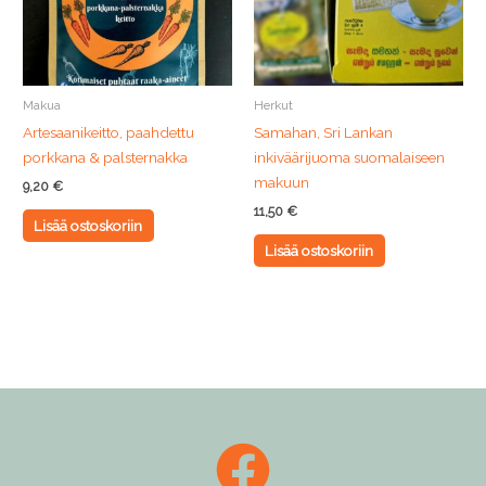
Makua
Herkut
Artesaanikeitto, paahdettu
Samahan, Sri Lankan
porkkana & palsternakka
inkiväärijuoma suomalaiseen
makuun
9,20
€
11,50
€
Lisää ostoskoriin
Lisää ostoskoriin