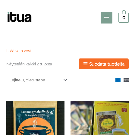
Siirry
sisältöön
0
Main
Menu
lisää vain vesi
Näytetään kaikki 2 tulosta
Suodata tuotteita