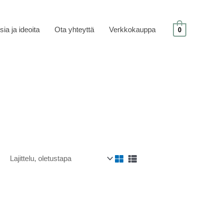
sia ja ideoita
Ota yhteyttä
Verkkokauppa
0