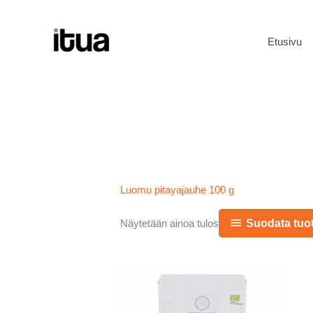
Siirry
sisältöön
Etusivu
Luomu pitayajauhe 100 g
Suodata tuot
Näytetään ainoa tulos