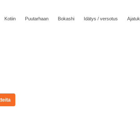
Kotiin
Puutarhaan
Bokashi
Idätys / versotus
Ajatuk
teita