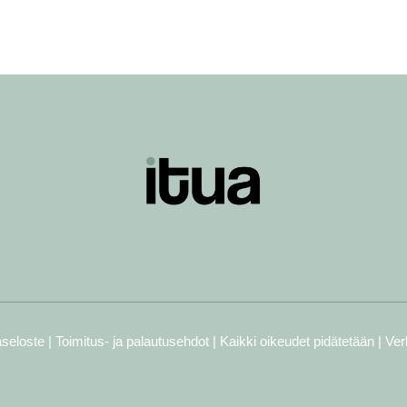
aseloste
|
Toimitus- ja palautusehdot
| Kaikki oikeudet pidätetään | Ve