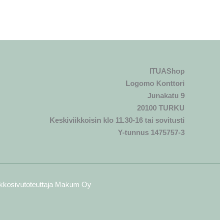
ITUAShop
Logomo Konttori
Junakatu 9
20100 TURKU
Keskiviikkoisin klo 11.30-16 tai sovitusti
Y-tunnus 1475757-3
rkkosivutoteuttaja
Makum Oy