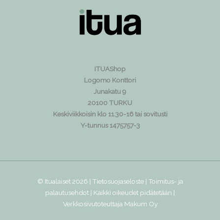
ITUAShop
Logomo Konttori
Junakatu 9
20100 TURKU
Keskiviikkoisin klo 11.30-16 tai sovitusti
Y-tunnus 1475757-3
© Itualaiset 2026 |
Tietosuojaseloste
|
Toimitus- ja
palautusehdot
| Kaikki oikeudet pidätetään |
Verkkosivutoteuttaja
Makum Oy