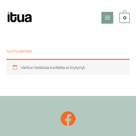
Siirry
sisältöön
0
Main
Menu
luomusiemen
Valitun kaltaisia tuotteita ei löytynyt.