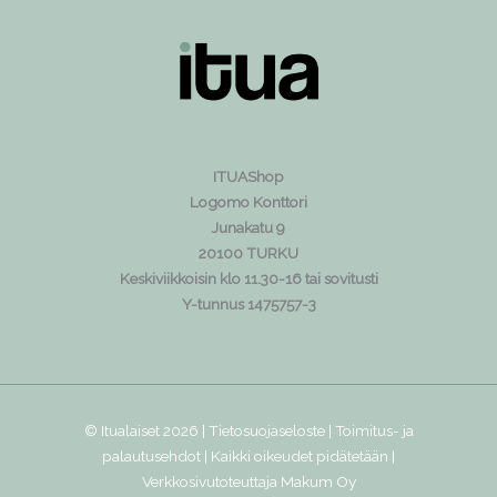
ITUAShop
Logomo Konttori
Junakatu 9
20100 TURKU
Keskiviikkoisin klo 11.30-16 tai sovitusti
Y-tunnus 1475757-3
© Itualaiset 2026 |
Tietosuojaseloste
|
Toimitus- ja
palautusehdot
| Kaikki oikeudet pidätetään |
Verkkosivutoteuttaja
Makum Oy