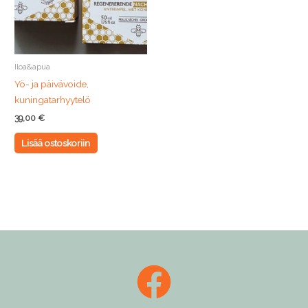
Iloa&apua
Yö- ja päivävoide,
kuningatarhyytelö
39,00
€
Lisää ostoskoriin