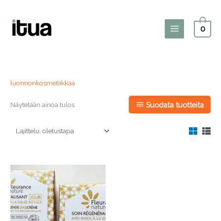
Siirry
sisältöön
0
Main
Menu
luonnonkosmetiikkaa
Näytetään ainoa tulos
Suodata tuotteita