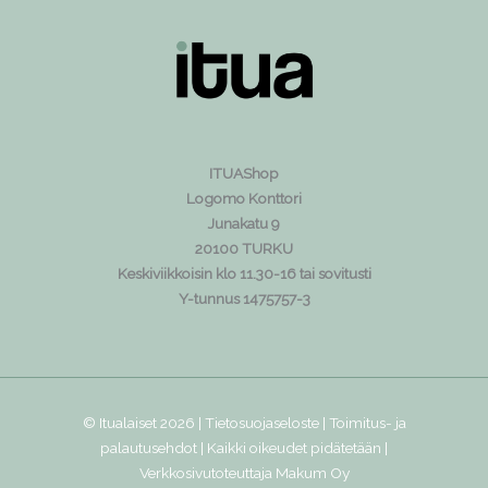
ITUAShop
Logomo Konttori
Junakatu 9
20100 TURKU
Keskiviikkoisin klo 11.30-16 tai sovitusti
Y-tunnus 1475757-3
© Itualaiset 2026 |
Tietosuojaseloste
|
Toimitus- ja
palautusehdot
| Kaikki oikeudet pidätetään |
Verkkosivutoteuttaja
Makum Oy