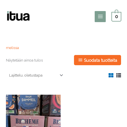
Siirry
sisältöön
0
Main
Menu
melissa
Näytetään ainoa tulos
Suodata tuotteita