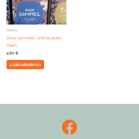
Makua
Doux sommeil -yrttihauduke
iltaan
4,80
€
Lisää ostoskoriin