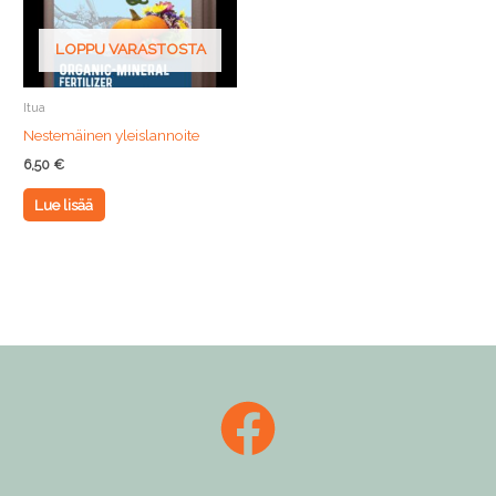
LOPPU VARASTOSTA
Itua
Nestemäinen yleislannoite
6,50
€
Lue lisää