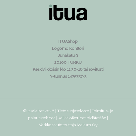
ITUAShop
Logomo Konttori
Junakatu 9
20100 TURKU
Keskiviikkoisin klo 11.30-16 tai sovitusti
Y-tunnus 1475757-3
© Itualaiset 2026 |
Tietosuojaseloste
|
Toimitus- ja
palautusehdot
| Kaikki oikeudet pidätetään |
Verkkosivutoteuttaja
Makum Oy