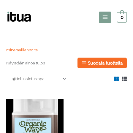
Siirry
sisältöön
0
Main
Menu
mineraalilannoite
Näytetään ainoa tulos
Suodata tuotteita