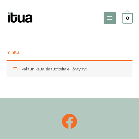
Siirry
sisältöön
0
Main
Menu
minttu
Valitun kaltaisia tuotteita ei löytynyt.