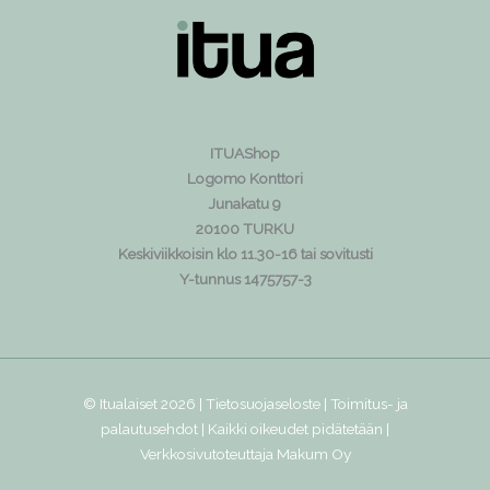
ITUAShop
Logomo Konttori
Junakatu 9
20100 TURKU
Keskiviikkoisin klo 11.30-16 tai sovitusti
Y-tunnus 1475757-3
© Itualaiset 2026 |
Tietosuojaseloste
|
Toimitus- ja
palautusehdot
| Kaikki oikeudet pidätetään |
Verkkosivutoteuttaja
Makum Oy