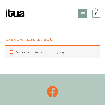
Siirry
sisältöön
0
Main
Menu
pakastekuivattuja ananaskirsikoita
Valitun kaltaisia tuotteita ei löytynyt.