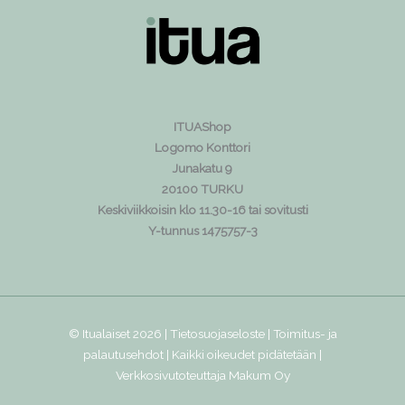
ITUAShop
Logomo Konttori
Junakatu 9
20100 TURKU
Keskiviikkoisin klo 11.30-16 tai sovitusti
Y-tunnus 1475757-3
© Itualaiset 2026 |
Tietosuojaseloste
|
Toimitus- ja
palautusehdot
| Kaikki oikeudet pidätetään |
Verkkosivutoteuttaja
Makum Oy