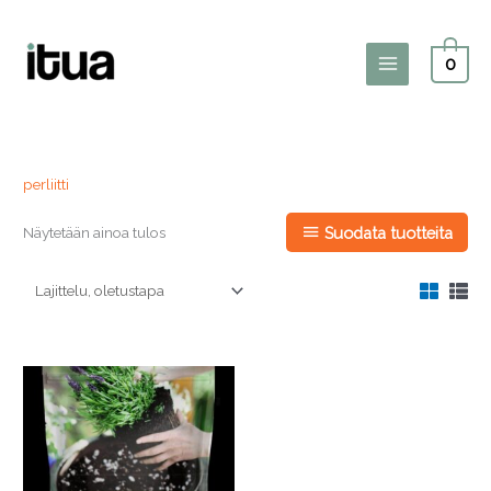
Siirry
sisältöön
0
Main
Menu
perliitti
Näytetään ainoa tulos
Suodata tuotteita