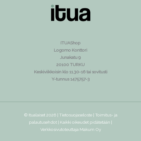
ITUAShop
Logomo Konttori
Junakatu 9
20100 TURKU
Keskiviikkoisin klo 11.30-16 tai sovitusti
Y-tunnus 1475757-3
© Itualaiset 2026 |
Tietosuojaseloste
|
Toimitus- ja
palautusehdot
| Kaikki oikeudet pidätetään |
Verkkosivutoteuttaja
Makum Oy