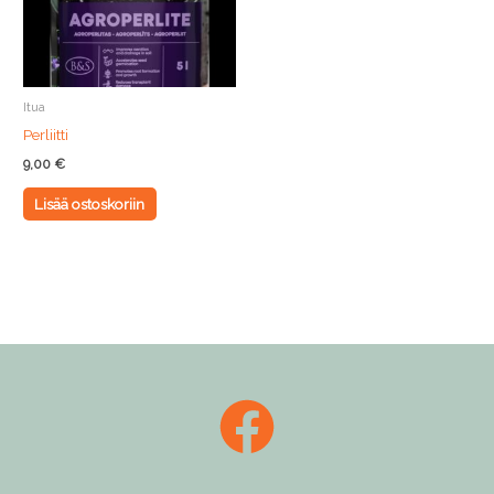
Itua
Perliitti
9,00
€
Lisää ostoskoriin