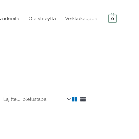
ja ideoita
Ota yhteyttä
Verkkokauppa
0