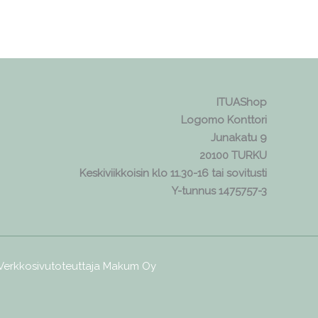
ITUAShop
Logomo Konttori
Junakatu 9
20100 TURKU
Keskiviikkoisin klo 11.30-16 tai sovitusti
Y-tunnus 1475757-3
 Verkkosivutoteuttaja
Makum Oy