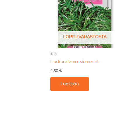
LOPPU VARASTOSTA
Itua
Liuskaratamo-siemenet
4,50
€
Lue lisää