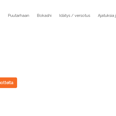
n
Puutarhaan
Bokashi
Idätys / versotus
Ajatuksia 
otteita