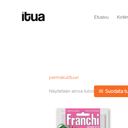
Siirry
sisältöön
Etusivu
Kotii
permakulttuuri
Näytetään ainoa tulos
Suodata tu