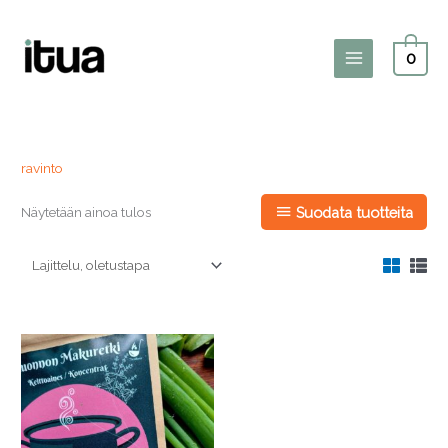
Siirry
sisältöön
0
Main
Menu
ravinto
Näytetään ainoa tulos
Suodata tuotteita