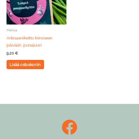
Makua
Artesaanikeitto kiireiseen
päivään, punajuuri
9,20
€
Lisää ostoskoriin