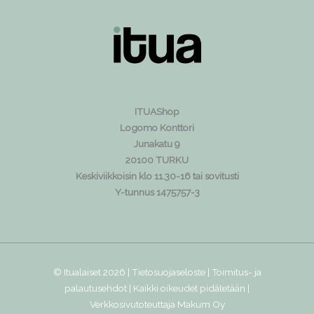
ITUAShop
Logomo Konttori
Junakatu 9
20100 TURKU
Keskiviikkoisin klo 11.30-16 tai sovitusti
Y-tunnus 1475757-3
© Itualaiset 2026 |
Tietosuojaseloste
|
Toimitus- ja
palautusehdot
| Kaikki oikeudet pidätetään |
Verkkosivutoteuttaja
Makum Oy