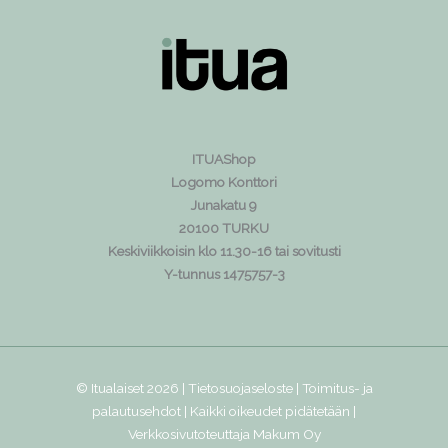
ITUAShop
Logomo Konttori
Junakatu 9
20100 TURKU
Keskiviikkoisin klo 11.30-16 tai sovitusti
Y-tunnus 1475757-3
© Itualaiset 2026 |
Tietosuojaseloste
|
Toimitus- ja
palautusehdot
| Kaikki oikeudet pidätetään |
Verkkosivutoteuttaja
Makum Oy