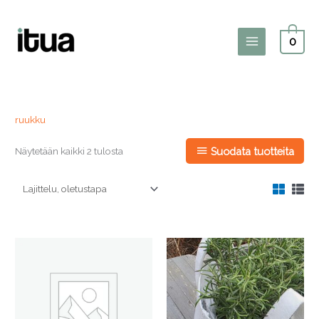
Siirry
sisältöön
0
Main
Menu
ruukku
Näytetään kaikki 2 tulosta
Suodata tuotteita