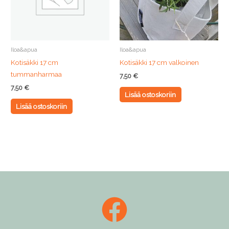
Iloa&apua
Iloa&apua
Kotisäkki 17 cm
Kotisäkki 17 cm valkoinen
tummanharmaa
7,50
€
7,50
€
Lisää ostoskoriin
Lisää ostoskoriin