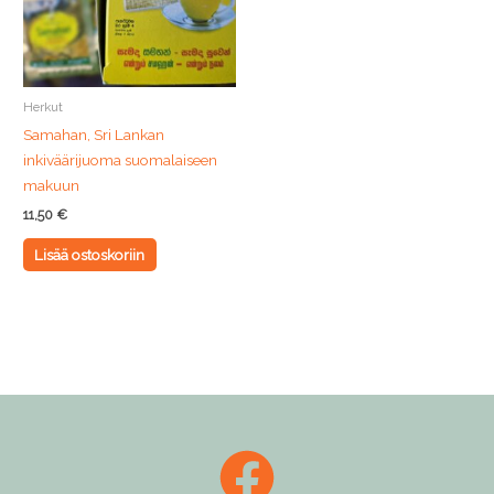
Herkut
Samahan, Sri Lankan
inkiväärijuoma suomalaiseen
makuun
11,50
€
Lisää ostoskoriin