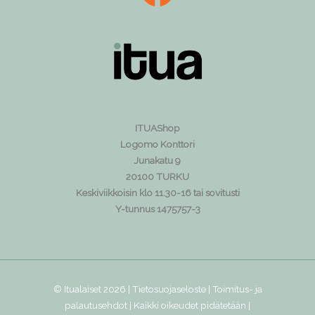
ITUAShop
Logomo Konttori
Junakatu 9
20100 TURKU
Keskiviikkoisin klo 11.30-16 tai sovitusti
Y-tunnus 1475757-3
© Itualaiset 2026 |
Tietosuojaseloste
|
Toimitus- ja
palautusehdot
| Kaikki oikeudet pidätetään |