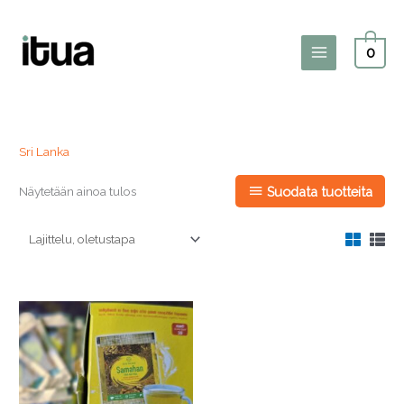
Siirry
sisältöön
0
Main
Menu
Sri Lanka
Näytetään ainoa tulos
Suodata tuotteita