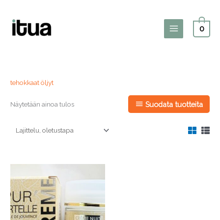
Siirry
sisältöön
0
Main
Menu
tehokkaat öljyt
Näytetään ainoa tulos
Suodata tuotteita