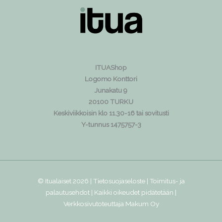
ITUAShop
Logomo Konttori
Junakatu 9
20100 TURKU
Keskiviikkoisin klo 11.30-16 tai sovitusti
Y-tunnus 1475757-3
© Itualaiset 2026 |
Tietosuojaseloste
|
Toimitus- ja
palautusehdot
| Kaikki oikeudet pidätetään |
Verkkosivutoteuttaja
Makum Oy