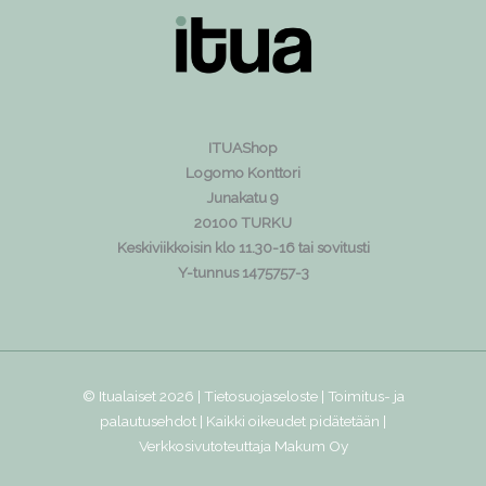
ITUAShop
Logomo Konttori
Junakatu 9
20100 TURKU
Keskiviikkoisin klo 11.30-16 tai sovitusti
Y-tunnus 1475757-3
© Itualaiset 2026 |
Tietosuojaseloste
|
Toimitus- ja
palautusehdot
| Kaikki oikeudet pidätetään |
Verkkosivutoteuttaja
Makum Oy