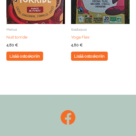
Makua
Iloa&apua
Nuit torride
Yoga Flex
4,80
€
4,80
€
Lisää ostoskoriin
Lisää ostoskoriin