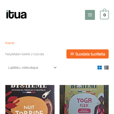
Siirry
sisältöön
0
Main
Menu
tisane
Näytetään kaikki 2 tulosta
Suodata tuotteita