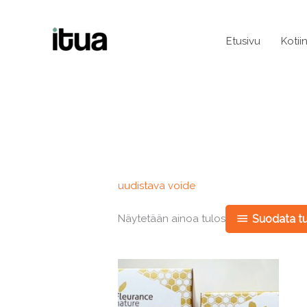
Siirry
sisältöön
Etusivu
Kotii
uudistava voide
Näytetään ainoa tulos
Suodata tu