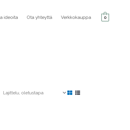
ja ideoita
Ota yhteyttä
Verkkokauppa
0