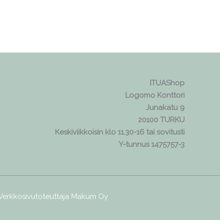
ITUAShop
Logomo Konttori
Junakatu 9
20100 TURKU
Keskiviikkoisin klo 11.30-16 tai sovitusti
Y-tunnus 1475757-3
 Verkkosivutoteuttaja
Makum Oy