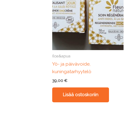
Iloa&apua
Yö- ja päivävoide,
kuningatarhyytelö
39,00
€
Lisää ostoskoriin