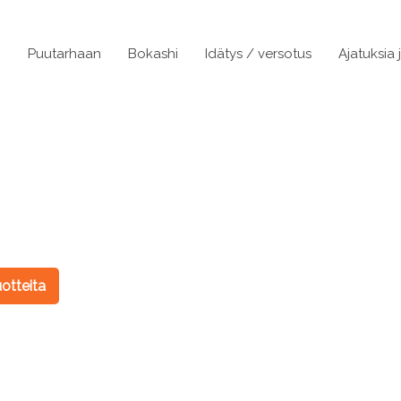
n
Puutarhaan
Bokashi
Idätys / versotus
Ajatuksia 
otteita