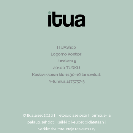
ITUAShop
Logomo Konttori
Junakatu 9
20100 TURKU
Keskiviikkoisin klo 11.30-16 tai sovitusti
Y-tunnus 1475757-3
© Itualaiset 2026 |
Tietosuojaseloste
|
Toimitus- ja
palautusehdot
| Kaikki oikeudet pidätetään |
Verkkosivutoteuttaja
Makum Oy