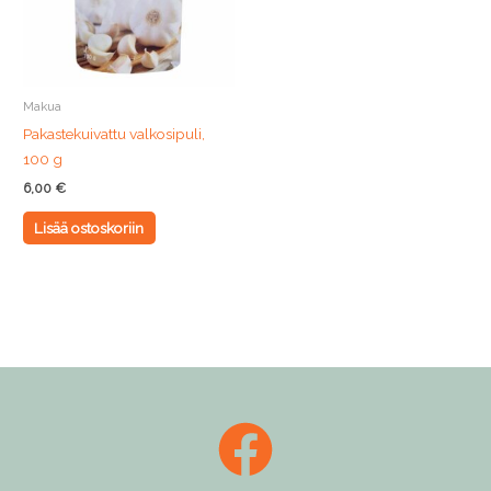
Makua
Pakastekuivattu valkosipuli,
100 g
6,00
€
Lisää ostoskoriin