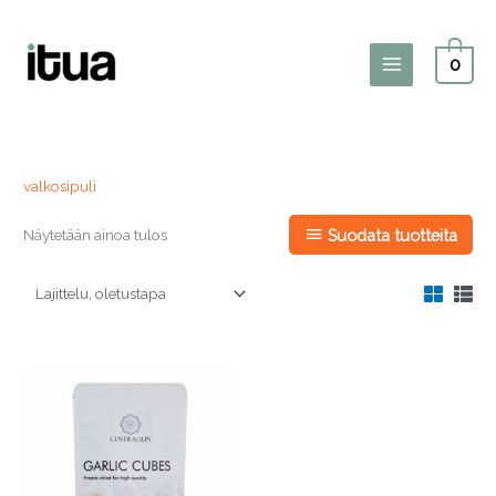
Siirry
sisältöön
0
Main
Menu
valkosipuli
Näytetään ainoa tulos
Suodata tuotteita