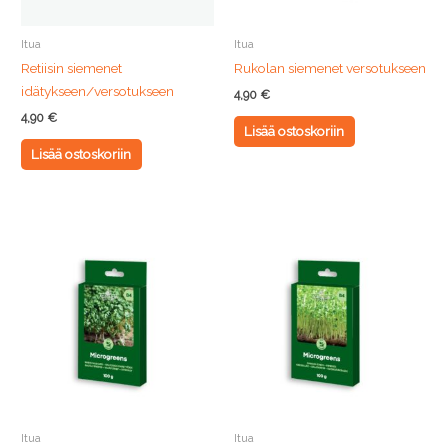
Itua
Itua
Retiisin siemenet
Rukolan siemenet versotukseen
idätykseen/versotukseen
4,90
€
4,90
€
Lisää ostoskoriin
Lisää ostoskoriin
Itua
Itua