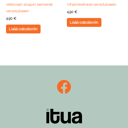
Valkoisen sinapin siemenet
Vihanneskrassi versotukseen
versotukseen
4,90
€
4,90
€
Lisää ostoskoriin
Lisää ostoskoriin