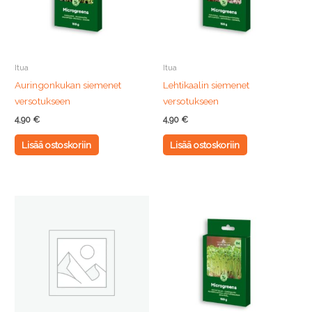
Itua
Itua
Auringonkukan siemenet
Lehtikaalin siemenet
versotukseen
versotukseen
4,90
€
4,90
€
Lisää ostoskoriin
Lisää ostoskoriin