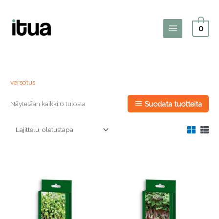
Siirry
sisältöön
0
Main
Menu
versotus
Näytetään kaikki 6 tulosta
Suodata tuotteita