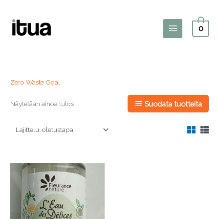
Siirry
sisältöön
0
Main
Menu
Zero Waste Goal
Näytetään ainoa tulos
Suodata tuotteita