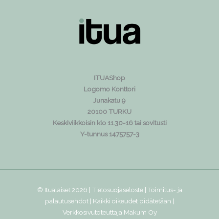
ITUAShop
Logomo Konttori
Junakatu 9
20100 TURKU
Keskiviikkoisin klo 11.30-16 tai sovitusti
Y-tunnus 1475757-3
© Itualaiset 2026 |
Tietosuojaseloste
|
Toimitus- ja
palautusehdot
| Kaikki oikeudet pidätetään |
Verkkosivutoteuttaja
Makum Oy