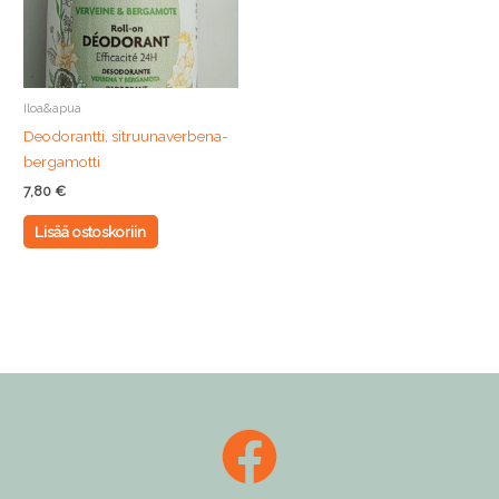
Iloa&apua
Deodorantti, sitruunaverbena-
bergamotti
7,80
€
Lisää ostoskoriin