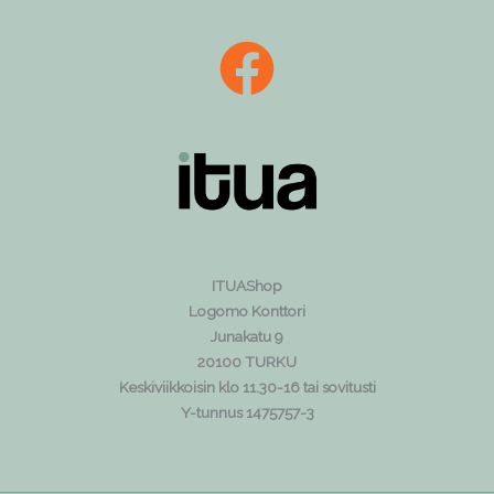
ITUAShop
Logomo Konttori
Junakatu 9
20100 TURKU
Keskiviikkoisin klo 11.30-16 tai sovitusti
Y-tunnus 1475757-3