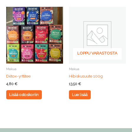
LOPPU VARASTOSTA
Makua
Makua
Détox-yrttitee
Hibiskusuute 100g
4,80
€
13,50
€
Lisää ostoskoriin
Lue lisää