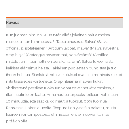
de
lune'
määrä
Kuvaus
Kun juoman nimi on Kuun tytär, eikös jokainen halua moista
maistella illan himmetessä?! Tässä ainesosat: Salvia* (Salvia
officinalis), isotakiainen* (Arctium lappa), malva* (Malva sylvestris),
orapihlaja* (Crataegus oxyacantha), siankärsämö* (Achillea
millefolium), luonnollinen persikan aromi*. Salvia tukee naista
kaikissa elämänvaiheissa. Takiainen puolestaan puhdistaa ja tuo
ihoon hehkua. Siankärsämön vaikutukset ovat niin moninaiset, ettei
niitä tässä edes voi luetella. Orapihlajan ja malvan kukat
yhdistettynä persikan tuoksuun vapauttavat herkät arominsa ja
illan nautinto on taattu. Anna hautua tarpeeksi pitkään, vähintään
10 minuuttia, että saat kaikki maut ja tuoksut. 00% luomua
Ranskasta, Loiren alueelta. Teepussit on yksittäin pakattu, mutta
kääreen voi kompostoida eli missään ei ole muovia. Näin se
pitääkin olla!