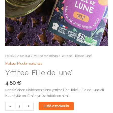
Etusivu
/
Makua
/
Muuta makoisaa
/ Yrttitee ’Fille de lune’
Makua
,
Muuta makoisaa
Yrttitee ’Fille de lune’
4,80
€
Ranskalaisen Biohêmen hieno yrttitee illan iloksi. Fille de Lune eli
Kuun tytär on tämän yrttisekoituksen nimi.
Yrttitee
-
+
Lisää ostoskoriin
'Fille