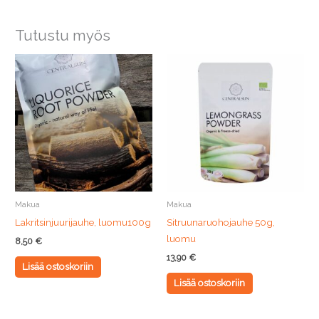
Tutustu myös
Makua
Makua
Lakritsinjuurijauhe, luomu100g
Sitruunaruohojauhe 50g,
luomu
8,50
€
13,90
€
Lisää ostoskoriin
Lisää ostoskoriin