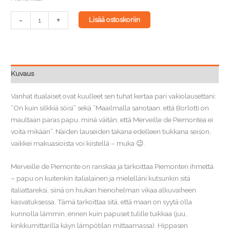
Italialaispapu
-
+
Lisää ostoskoriin
Merveille
de
Piemonte
määrä
Kuvaus
Vanhat itualaiset ovat kuulleet sen tuhat kertaa pari vakiolausettani:
”On kuin silkkiä söisi” sekä ”Maailmalla sanotaan, että Borlotti on
maultaan paras papu, minä väitän, että Merveille de Piemontea ei
voita mikään”. Näiden lauseiden takana edelleen tiukkana seison,
vaikkei makuasioista voi kiistellä – muka 😉.
Merveille de Piemonte on ranskaa ja tarkoittaa Piemonten ihmettä
– papu on kuitenkin italialainen ja mielelläni kutsunkin sitä
italiattareksi, siinä on hiukan hienohelman vikaa alkuvaiheen
kasvatuksessa. Tämä tarkoittaa sitä, että maan on syytä olla
kunnolla lämmin, ennen kuin papuset tulille tuikkaa (juu,
kinkkumittarilla käyn lämpötilan mittaamassa). Hippasen