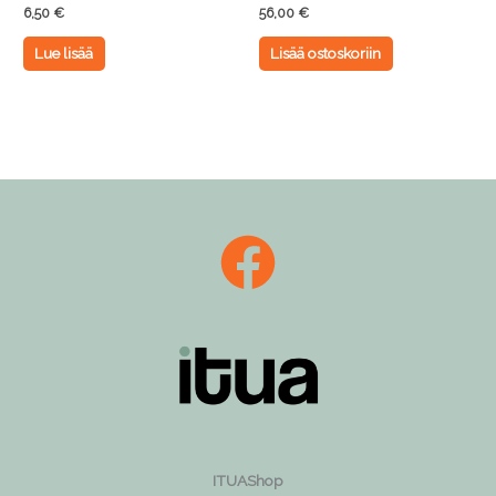
6,50
€
56,00
€
Lue lisää
Lisää ostoskoriin
ITUAShop