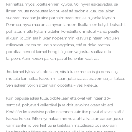
kannattaa myös liotella ennen kylvöä. Voi hyvin esikasvattaa, se
ilman muuta nopeuttaa loppukesästä sadon alkua. Itse laitan
suoraan maahan ja aina parhaimpaan penkkiin, jonka löydän.
Pehmeä, hyvä maa antaa hyvän lähdön. Itselläni on tietysti bokashit
pohjalla, mutta kyllä muillakin konsteilla onnistuu! Harso päälle
alkuun, jolloin saa hiukan nopeammin kasvun pintaan. Papujen
esikasvatuksessa on usein se ongelma, että aurinko saattaa
porottaa hennot taimet hengiltä, joten varjostus saattaa olla
tarpeen. Aurinkoisen paikan pavut kuitenkin vaativat.
Jos taimet tykkäävät olostaan, niistä tulee melko isoja pensaita ja
mullata kannattaa kasvun mittaan, jotta saavat lisävoimaa ja -tukea.
Sen jälkeen voikin sitten vain odotella – vesi kielellä.
Kun papusia alkaa tulla, odotellaan että ovat vähintään 20-
senttisiä, pohjaväri kellertävä ja raidoitus voimakkaan violetti.
Kerätään kokonaisina palkoina ennen kuin itse pavut alkavat sisällä
kasvaa kokoa. Sitten rynnätään hirmuvauhtia kattilan ääreen, jossa
varmaankin jo vesi kiehuu ja keitetään maltillisesti. Jos suoraan