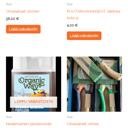
Itua
Itua
Oksasakset, sininen
PUUTARHAHANSKAT, lateksia,
koko 9
56,00
€
4,00
€
Lisää ostoskoriin
Lisää ostoskoriin
LOPPU VARASTOSTA
Itua
Itua
Nestemäinen yleislannoite
Oksasakset, vihreä