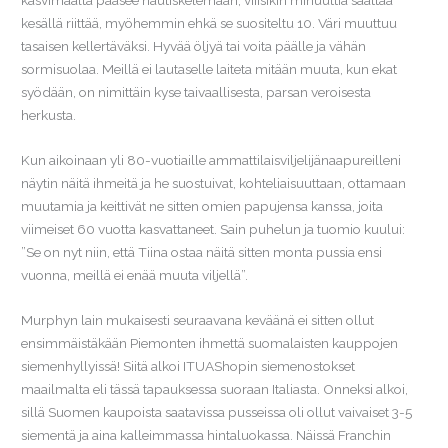
kasvimaalta pääsee nautiskelemaan, viiisikin minuuttia saattaa
kesällä riittää, myöhemmin ehkä se suositeltu 10. Väri muuttuu
tasaisen kellertäväksi. Hyvää öljyä tai voita päälle ja vähän
sormisuolaa. Meillä ei lautaselle laiteta mitään muuta, kun ekat
syödään, on nimittäin kyse taivaallisesta, parsan veroisesta
herkusta.
Kun aikoinaan yli 80-vuotiaille ammattilaisviljelijänaapureilleni
näytin näitä ihmeitä ja he suostuivat, kohteliaisuuttaan, ottamaan
muutamia ja keittivät ne sitten omien papujensa kanssa, joita
viimeiset 60 vuotta kasvattaneet. Sain puhelun ja tuomio kuului:
”Se on nyt niin, että Tiina ostaa näitä sitten monta pussia ensi
vuonna, meillä ei enää muuta viljellä”.
Murphyn lain mukaisesti seuraavana keväänä ei sitten ollut
ensimmäistäkään Piemonten ihmettä suomalaisten kauppojen
siemenhyllyissä! Siitä alkoi ITUAShopin siemenostokset
maailmalta eli tässä tapauksessa suoraan Italiasta. Onneksi alkoi,
sillä Suomen kaupoista saatavissa pusseissa oli ollut vaivaiset 3-5
siementä ja aina kalleimmassa hintaluokassa. Näissä Franchin