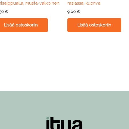
nisaippualla, musta-valkoinen
rasiassa, kuoriva
,50
€
9,00
€
Lisää ostoskoriin
Lisää ostoskoriin