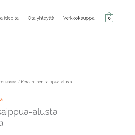
ja ideoita
Ota yhteyttä
Verkkokauppa
0
 mukavaa
/ Keraaminen saippua-alusta
aa
aippua-alusta
a