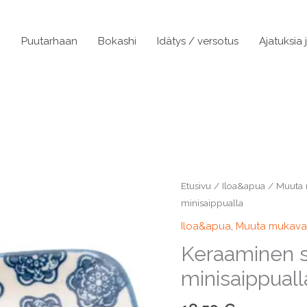
n
Puutarhaan
Bokashi
Idätys / versotus
Ajatuksia 
Etusivu
/
Iloa&apua
/
Muuta
minisaippualla
Iloa&apua
,
Muuta mukav
Keraaminen s
minisaippuall