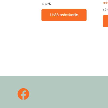
mi
7,50
€
16
Lisää ostoskoriin