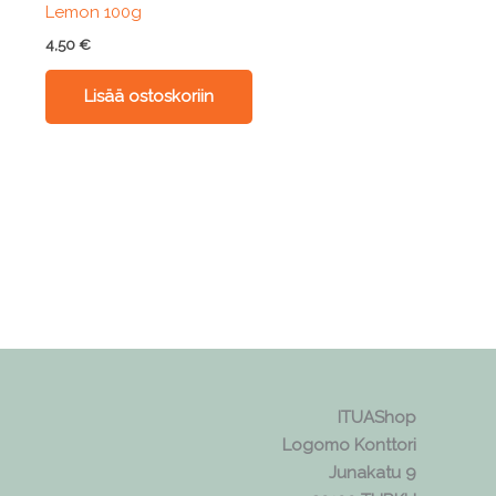
Lemon 100g
4,50
€
Lisää ostoskoriin
ITUAShop
Logomo Konttori
Junakatu 9