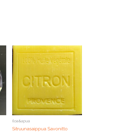
Iloa&apua
Sitruunasaippua Savonitto