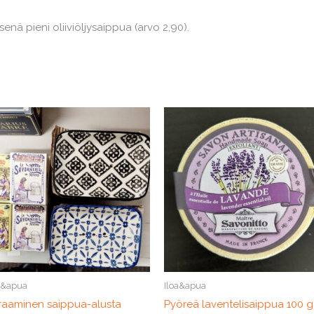
nä pieni oliiviöljysaippua (arvo 2,90).
a&apua
Iloa&apua
raaminen saippua-alusta
Pyöreä laventelisaippua 100 g