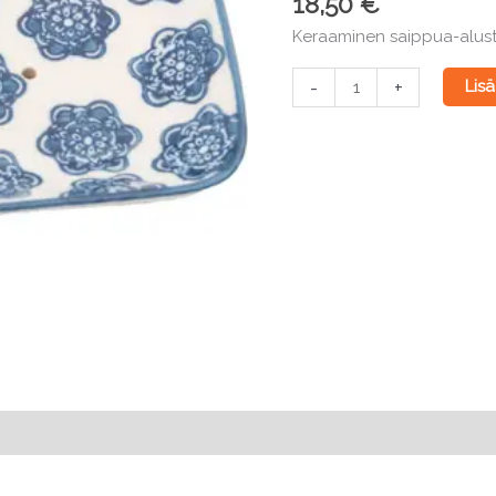
18,50
€
Keraaminen saippua-alusta
Keraaminen
-
+
Lisä
saippua-
alusta
minisaippualla
määrä