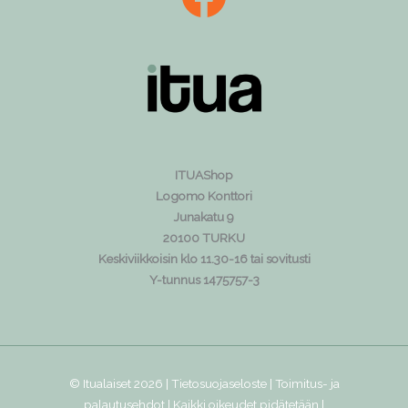
ITUAShop
Logomo Konttori
Junakatu 9
20100 TURKU
Keskiviikkoisin klo 11.30-16 tai sovitusti
Y-tunnus 1475757-3
© Itualaiset 2026 |
Tietosuojaseloste
|
Toimitus- ja
palautusehdot
| Kaikki oikeudet pidätetään |