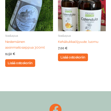
Iloa&apua
Iloa&apua
Nestemäinen
Kehäkukkaöljyuute, luomu
aasinmaitosaippua 300ml
7,00
€
11,50
€
Lisää ostoskoriin
Lisää ostoskoriin