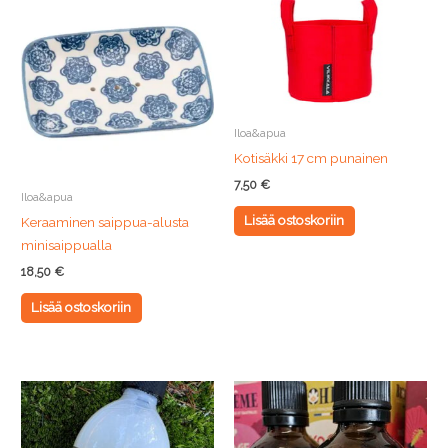
Iloa&apua
Kotisäkki 17 cm punainen
7,50
€
Iloa&apua
Lisää ostoskoriin
Keraaminen saippua-alusta
minisaippualla
18,50
€
Lisää ostoskoriin