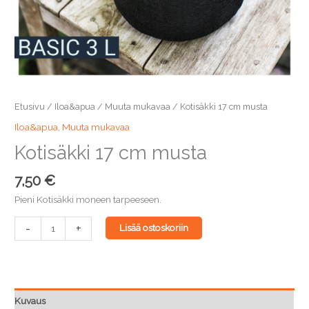
Etusivu
/
Iloa&apua
/
Muuta mukavaa
/ Kotisäkki 17 cm musta
Iloa&apua
,
Muuta mukavaa
Kotisäkki 17 cm musta
7,50
€
Pieni Kotisäkki moneen tarpeeseen.
Kotisäkki
-
+
Lisää ostoskoriin
17
cm
musta
määrä
Kuvaus