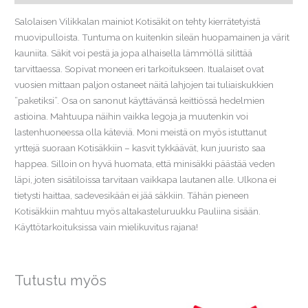
Salolaisen Vilikkalan mainiot Kotisäkit on tehty kierrätetyistä
muovipulloista. Tuntuma on kuitenkin sileän huopamainen ja värit
kauniita. Säkit voi pestä ja jopa alhaisella lämmöllä silittää
tarvittaessa. Sopivat moneen eri tarkoitukseen. Itualaiset ovat
vuosien mittaan paljon ostaneet näitä lahjojen tai tuliaiskukkien
”paketiksi”. Osa on sanonut käyttävänsä keittiössä hedelmien
astioina. Mahtuupa näihin vaikka legoja ja muutenkin voi
lastenhuoneessa olla käteviä. Moni meistä on myös istuttanut
yrttejä suoraan Kotisäkkiin – kasvit tykkäävät, kun juuristo saa
happea. Silloin on hyvä huomata, että minisäkki päästää veden
läpi, joten sisätiloissa tarvitaan vaikkapa lautanen alle. Ulkona ei
tietysti haittaa, sadevesikään ei jää säkkiin. Tähän pieneen
Kotisäkkiin mahtuu myös altakasteluruukku Pauliina sisään.
Käyttötarkoituksissa vain mielikuvitus rajana!
Tutustu myös