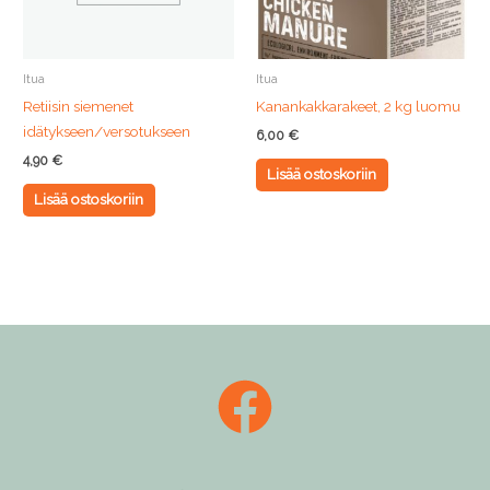
Itua
Itua
Retiisin siemenet
Kanankakkarakeet, 2 kg luomu
idätykseen/versotukseen
6,00
€
4,90
€
Lisää ostoskoriin
Lisää ostoskoriin