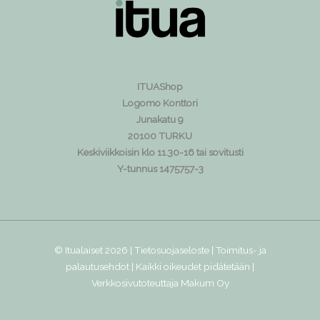
ITUAShop
Logomo Konttori
Junakatu 9
20100 TURKU
Keskiviikkoisin klo 11.30-16 tai sovitusti
Y-tunnus 1475757-3
© Itualaiset 2026 |
Tietosuojaseloste
|
Toimitus- ja
palautusehdot
| Kaikki oikeudet pidätetään |
Verkkosivutoteuttaja
Makum Oy