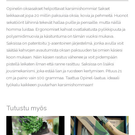
Opinelin oksasakset helpottavat karsimishommia! Sakset
leikkaavat jopa 20 millin paksuisia oksia, kovia ja pehmeitä. Huonot
sekatöörit lähinnä tekevät hallaa puille ja pensaille, mutta näillä
homma luistaa. Ergonomiset kahvat ovatlakatusta pyökkipuuta ja
polyamidimuovia ja käsituntuma on tämän vuoksi mukava.
Saksissa on patentoitu 3-asentoinen järjestelmä, jonka avulla voit
säätää kahvojen avautumista oksan paksuuden tai omien käsiesi
koon mukaan. Näin käsien rasitus vähenee ja voit pidempään
pistellä leikaten ilman että ranne rasittuu. Saksissa on lisäksi
jousimekanismi, joka estää lian ja ruosteen kertymisen. Pituus 21
cm ja paino vain 100 grammaa. Taattua Opinel-laatua, ideaali
työkalu kaikkeen puutarhan karsimishommaan!
Tutustu myös