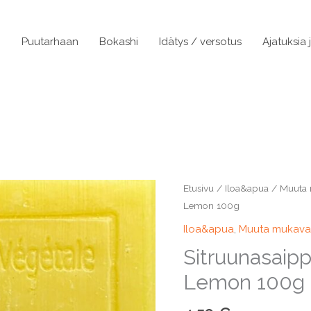
n
Puutarhaan
Bokashi
Idätys / versotus
Ajatuksia 
Etusivu
/
Iloa&apua
/
Muuta
Lemon 100g
Iloa&apua
,
Muuta mukav
Sitruunasaip
Lemon 100g