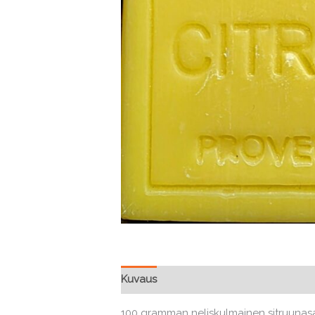
Kuvaus
100 gramman neliskulmainen sitruunasaip