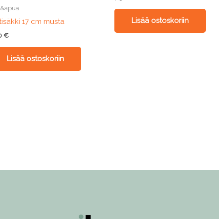
a&apua
Lisää ostoskoriin
tisäkki 17 cm musta
50
€
Lisää ostoskoriin