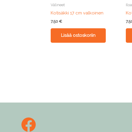
Välineet
Ilo
Kotisäkki 17 cm valkoinen
Ko
7,50
€
7,
Lisää ostoskoriin