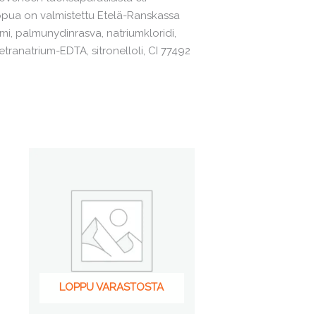
ippua on valmistettu Etelä-Ranskassa
ymi, palmunydinrasva, natriumkloridi,
etranatrium-EDTA, sitronelloli, CI 77492
LOPPU VARASTOSTA