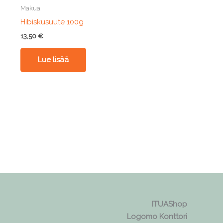
Makua
Hibiskusuute 100g
13,50
€
Lue lisää
ITUAShop
Logomo Konttori