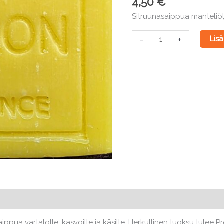
4,50
€
Sitruunasaippua manteliö
Sitruunasaippua
-
+
Lisä
Savonitto
Lemon
100g
määrä
pua vartalolle, kasvoille ja käsille. Herkullinen tuoksu tulee Pr