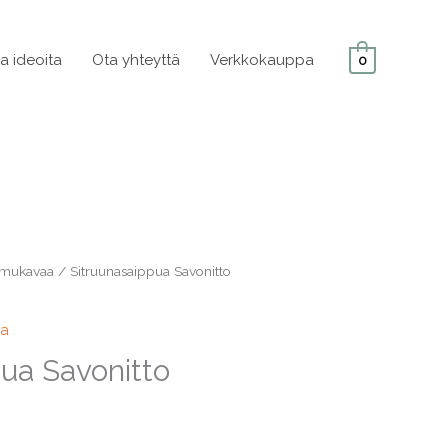
ja ideoita
Ota yhteyttä
Verkkokauppa
0
 mukavaa
/ Sitruunasaippua Savonitto
aa
pua Savonitto