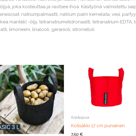
jyä, joka kosteuttaa ja ravitsee ihoa. Käsityönä valmistettu sa
. Ainesosat: natriumpalmaatti, natrium palm kernelata, vesi, parfy
ea manteli) -öljy, tetranatriumetidronaatti, tetranatrium-EDTA, t
ti, limoneeni, linalooli, geranioli, sitronelloli
Iloa&apua
Kotisäkki 17 cm punainen
7,50
€