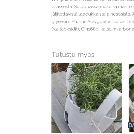
Grassesta. Saippuassa mukana manteliöl
jäljitettävistä laadukkaista ainesosista
glyseriini, Prunus Amygdalus Dulcis (mak
(rautaoksidit), CI 11680, kalsiumkarbonaat
Tutustu myös