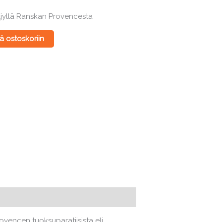
ljyllä Ranskan Provencesta
ä ostoskoriin
ovencen tuoksuparatiisista eli