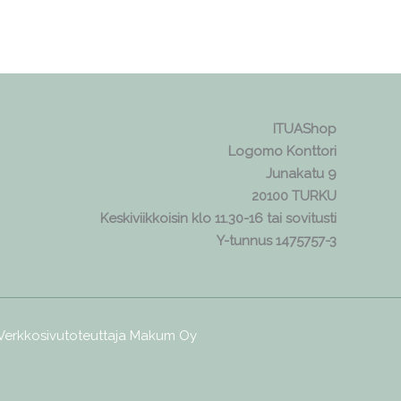
ITUAShop
Logomo Konttori
Junakatu 9
20100 TURKU
Keskiviikkoisin klo 11.30-16 tai sovitusti
Y-tunnus 1475757-3
 Verkkosivutoteuttaja
Makum Oy