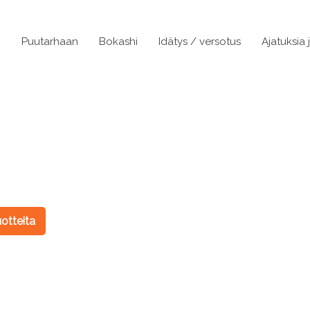
n
Puutarhaan
Bokashi
Idätys / versotus
Ajatuksia 
otteita