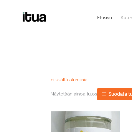
Siirry
sisältöön
Etusivu
Kotii
ei sisällä alumiinia
Näytetään ainoa tulos
Suodata tu