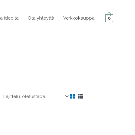
ja ideoita
Ota yhteyttä
Verkkokauppa
0