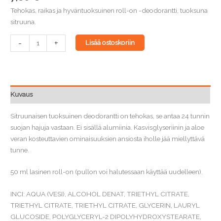
Tehokas, raikas ja hyväntuoksuinen roll-on -deodorantti, tuoksuna
sitruuna.
Sitruunadeodorantti,
-
+
Lisää ostoskoriin
roll-
on
määrä
Kuvaus
Sitruunaisen tuoksuinen deodorantti on tehokas, se antaa 24 tunnin
suojan hajuja vastaan. Ei sisällä alumiinia. Kasvisglyseriinin ja aloe
veran kosteuttavien ominaisuuksien ansiosta iholle jää miellyttävä
tunne.
50 ml lasinen roll-on (pullon voi halutessaan käyttää uudelleen).
INCI: AQUA (VESI), ALCOHOL DENAT, TRIETHYL CITRATE,
TRIETHYL CITRATE, TRIETHYL CITRATE, GLYCERIN, LAURYL
GLUCOSIDE, POLYGLYCERYL-2 DIPOLYHYDROXYSTEARATE,