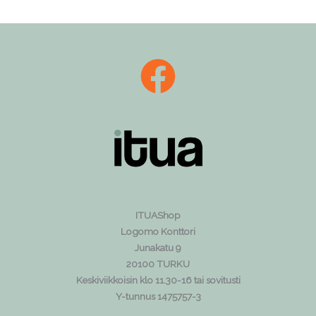
ITUAShop
Logomo Konttori
Junakatu 9
20100 TURKU
Keskiviikkoisin klo 11.30-16 tai sovitusti
Y-tunnus 1475757-3