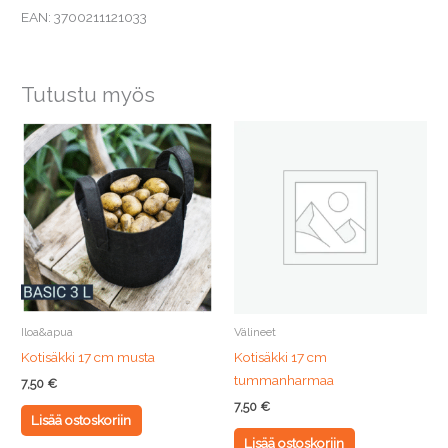
EAN: 3700211121033
Tutustu myös
Iloa&apua
Välineet
Kotisäkki 17 cm musta
Kotisäkki 17 cm
tummanharmaa
7,50
€
7,50
€
Lisää ostoskoriin
Lisää ostoskoriin