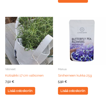
Välineet
Makua
Kotisäkki 17 cm valkoinen
Siniherneen kukka 25g
7,50
€
5,90
€
Lisää ostoskoriin
Lisää ostoskoriin