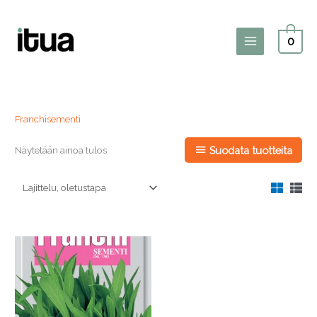
Siirry
sisältöön
0
Main
Menu
Franchisementi
Näytetään ainoa tulos
Suodata tuotteita