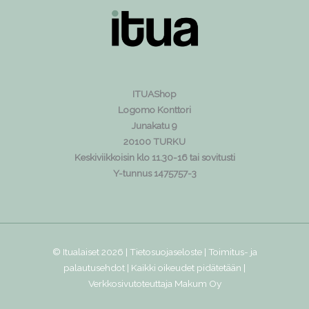
ITUAShop
Logomo Konttori
Junakatu 9
20100 TURKU
Keskiviikkoisin klo 11.30-16 tai sovitusti
Y-tunnus 1475757-3
© Itualaiset 2026 |
Tietosuojaseloste
|
Toimitus- ja
palautusehdot
| Kaikki oikeudet pidätetään |
Verkkosivutoteuttaja
Makum Oy