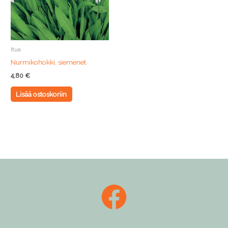
Itua
Nurmikohokki, siemenet
4,80
€
Lisää ostoskoriin