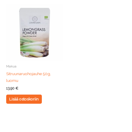
Makua
Sitruunaruohojauhe 50g,
luomu
13,90
€
Lisää ostoskoriin