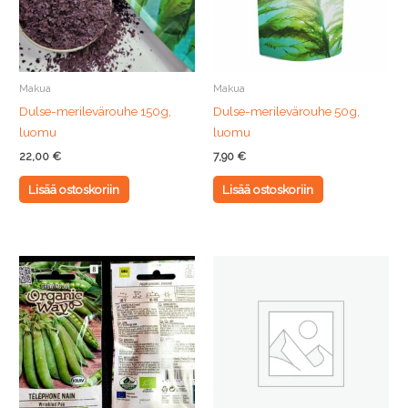
Makua
Makua
Dulse-merilevärouhe 150g,
Dulse-merilevärouhe 50g,
luomu
luomu
22,00
€
7,90
€
Lisää ostoskoriin
Lisää ostoskoriin