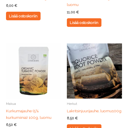
luomu
6,00
€
11,00
€
Lisää ostoskoriin
Lisää ostoskoriin
Makua
Herkut
Kurkumajauhe (5%
Lakritsinjuurijauhe, luomu100g
kurkumiinia) 100g, luomu
8,50
€
6,50
€