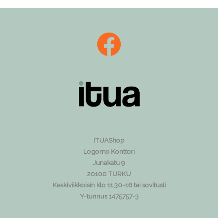
ITUAShop
Logomo Konttori
Junakatu 9
20100 TURKU
Keskiviikkoisin klo 11.30-16 tai sovitusti
Y-tunnus 1475757-3