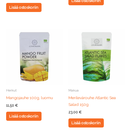
Lisää ostoskoriin
Lisää ostoskoriin
Herkut
Makua
Mangojauhe 100g, luomu
Merilevärouhe Atlantic Sea
Salad 150g
11,50
€
23,00
€
Lisää ostoskoriin
Lisää ostoskoriin