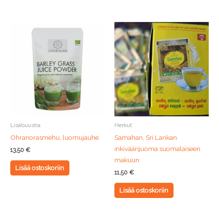
Lisäbuustia
Herkut
Ohranorasmehu, luomujauhe
Samahan, Sri Lankan
inkiväärijuoma suomalaiseen
13,50
€
makuun
Lisää ostoskoriin
11,50
€
Lisää ostoskoriin