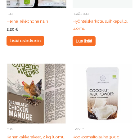
Itua
Iloa&apua
Herne Téléphone nain
Hyönteiskarkote, suihkepullo,
luomu
2,20
€
Lisää ostoskoriin
Lue lisää
Itua
Herkut
Kanankakkarakeet, 2 kg luomu
Kookosmaitojauhe 300g,