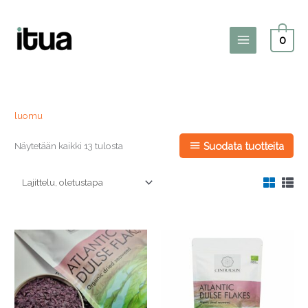
Siirry
sisältöön
0
Main
Menu
luomu
Näytetään kaikki 13 tulosta
Suodata tuotteita