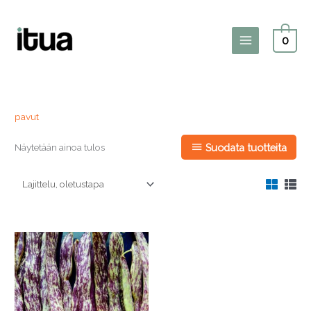
Siirry
sisältöön
0
Main
Menu
pavut
Näytetään ainoa tulos
Suodata tuotteita