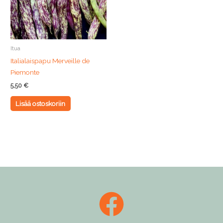
Itua
Italialaispapu Merveille de
Piemonte
5,50
€
Lisää ostoskoriin