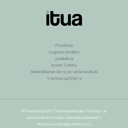
ITUAShop
Logomo Konttori
Junakatu 9
20100 TURKU
Keskiviikkoisin klo 11.30-16 tai sovitusti
Y-tunnus 1475757-3
© Itualaiset 2026 |
Tietosuojaseloste
|
Toimitus- ja
palautusehdot
| Kaikki oikeudet pidätetään |
Verkkosivutoteuttaja
Makum Oy