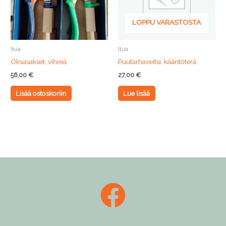
LOPPU VARASTOSTA
Itua
Itua
Oksasakset, vihreä
Puutarhaveitsi, kääntöterä
56,00
€
27,00
€
Lisää ostoskoriin
Lue lisää