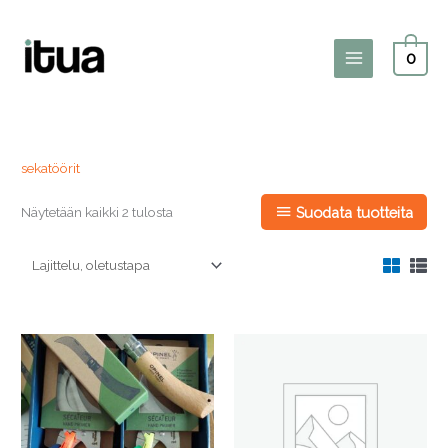
Siirry
sisältöön
0
Main
Menu
sekatöörit
Näytetään kaikki 2 tulosta
Suodata tuotteita