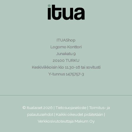
ITUAShop
Logomo Konttori
Junakatu 9
20100 TURKU
Keskiviikkoisin klo 11.30-16 tai sovitusti
Y-tunnus 1475757-3
© Itualaiset 2026 |
Tietosuojaseloste
|
Toimitus- ja
palautusehdot
| Kaikki oikeudet pidätetään |
Verkkosivutoteuttaja
Makum Oy