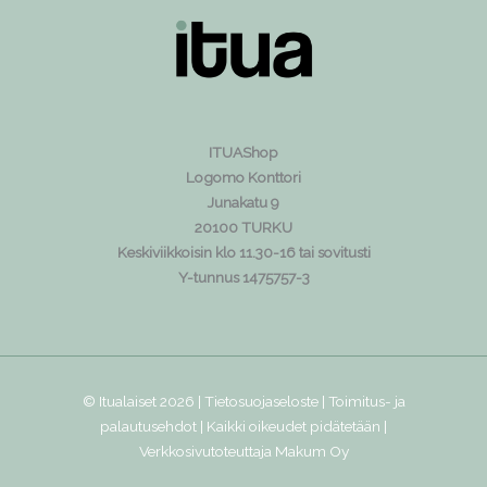
ITUAShop
Logomo Konttori
Junakatu 9
20100 TURKU
Keskiviikkoisin klo 11.30-16 tai sovitusti
Y-tunnus 1475757-3
© Itualaiset 2026 |
Tietosuojaseloste
|
Toimitus- ja
palautusehdot
| Kaikki oikeudet pidätetään |
Verkkosivutoteuttaja
Makum Oy