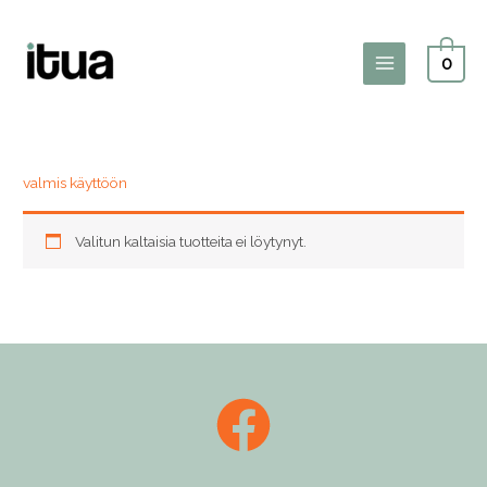
Siirry
sisältöön
0
Main
Menu
valmis käyttöön
Valitun kaltaisia tuotteita ei löytynyt.