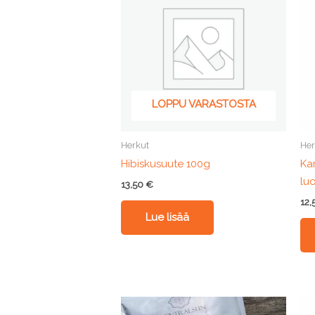
LOPPU VARASTOSTA
Herkut
Her
Hibiskusuute 100g
Ka
lu
13,50
€
12
Lue lisää