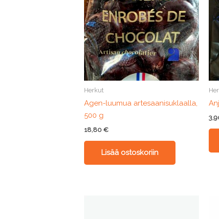
Herkut
Her
Agen-luumua artesaanisuklaalla,
An
500 g
3,
18,80
€
Lisää ostoskoriin