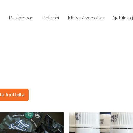
n
Puutarhaan
Bokashi
Idätys / versotus
Ajatuksia 
a tuotteita