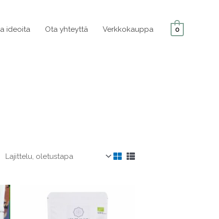
ja ideoita
Ota yhteyttä
Verkkokauppa
0