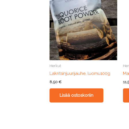
Herkut
Her
Lakritsinjuurijauhe, luomu100g
Ma
8,50
€
11,
Lisää ostoskoriin