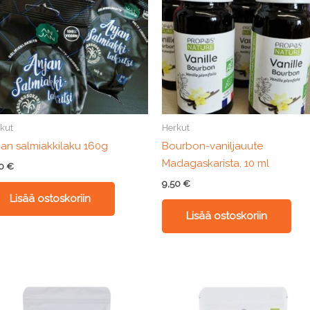
kut
Herkut
jan salmiakkilaku 160g
Bourbon-vaniljauute
Madagaskarista, 10 ml
90
€
9,50
€
Lisää ostoskoriin
Lisää ostoskoriin