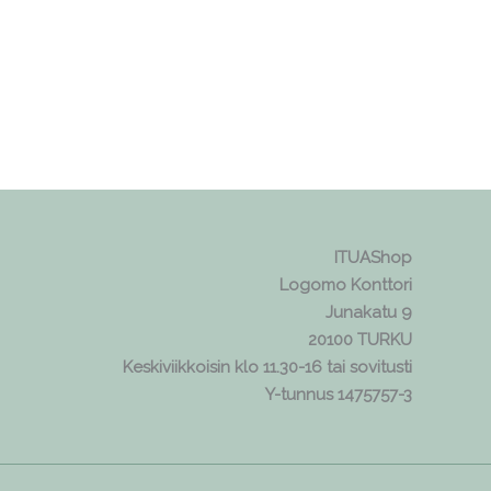
ITUAShop
Logomo Konttori
Junakatu 9
20100 TURKU
Keskiviikkoisin klo 11.30-16 tai sovitusti
Y-tunnus 1475757-3