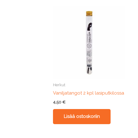
Herkut
Vaniljatangot 2 kpl lasiputkilossa
4,50
€
Lisää ostoskoriin