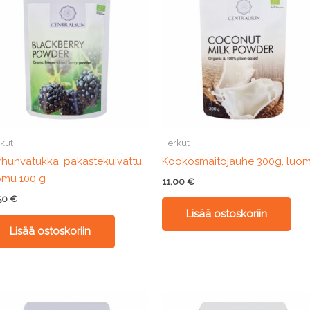
kut
Herkut
rhunvatukka, pakastekuivattu,
Kookosmaitojauhe 300g, luo
omu 100 g
11,00
€
,50
€
Lisää ostoskoriin
Lisää ostoskoriin