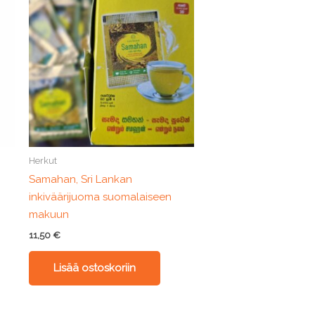
Herkut
Samahan, Sri Lankan
inkiväärijuoma suomalaiseen
makuun
11,50
€
Lisää ostoskoriin