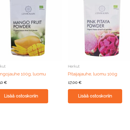
kut
Herkut
ngojauhe 100g, luomu
Pitaijajauhe, luomu 100g
50
€
17,00
€
Lisää ostoskoriin
Lisää ostoskoriin