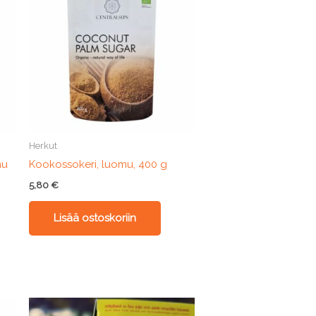
Herkut
mu
Kookossokeri, luomu, 400 g
5,80
€
Lisää ostoskoriin