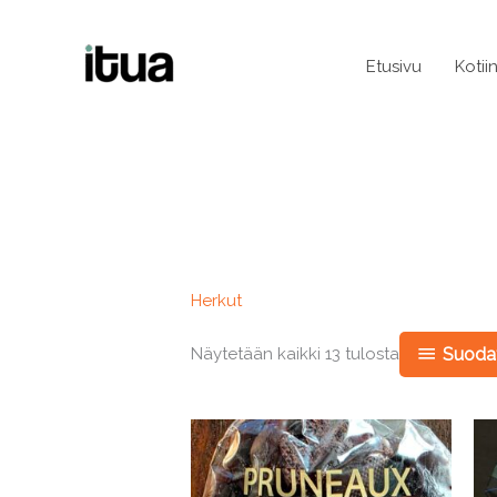
Siirry
sisältöön
Etusivu
Kotii
Herkut
Näytetään kaikki 13 tulosta
Suodat