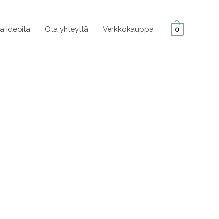
ja ideoita
Ota yhteyttä
Verkkokauppa
0