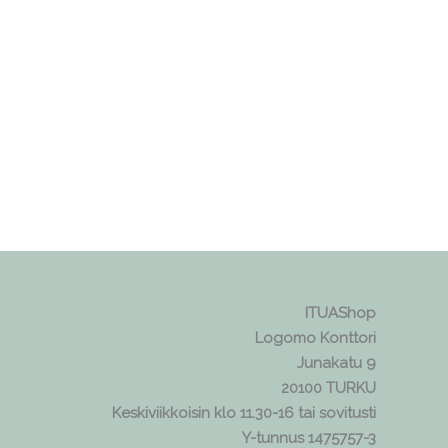
ITUAShop
Logomo Konttori
Junakatu 9
20100 TURKU
Keskiviikkoisin klo 11.30-16 tai sovitusti
Y-tunnus 1475757-3