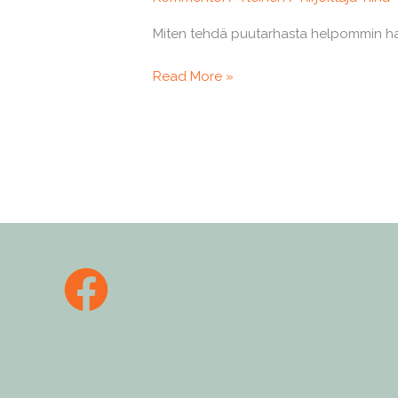
Miten tehdä puutarhasta helpommin hal
SENIORIPUUTARHAILU
Read More »
VAI
SENIORIPUUTARHAPUUHAILU?