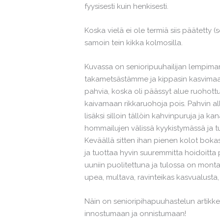
fyysisesti kuin henkisesti.
Koska vielä ei ole termiä siis päätetty 
samoin tein kikka kolmosilla.
Kuvassa on senioripuuhailijan lempima
takametsästämme ja kippasin kasvimaa
pahvia, koska oli päässyt alue ruohott
kaivamaan rikkaruohoja pois. Pahvin al
lisäksi silloin tällöin kahvinpuruja ja 
hommailujen välissä kyykistymässä ja 
Keväällä sitten ihan pienen kolot boka
ja tuottaa hyvin suuremmitta hoidoitta
uuniin puolitettuna ja tulossa on mont
upea, multava, ravinteikas kasvualusta, 
Näin on senioripihapuuhastelun artikkeli
innostumaan ja onnistumaan!