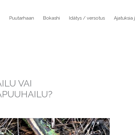
n
Puutarhaan
Bokashi
Idätys / versotus
Ajatuksia 
ILU VAI
APUUHAILU?