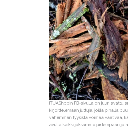
ITUAShopin FB-sivulla on juuri avattu a
kirjoittelemaan juttuja, joilla pihall
vähemmän fyysistä voimaa vaativaa, kai
avulla kaikki jaksamme pidempään ja