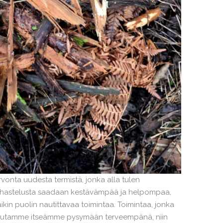
rvonta uudesta termistä, jonka alla tulen
a puuhastelusta saadaan kestävämpää ja helpompaa,
kin puolin nautittavaa toimintaa. Toimintaa, jonka
 autamme itseämme pysymään terveempänä, niin