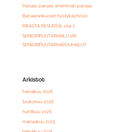
r
Parsaa, parsaa, enemmän parsaa
:
Banaaninkuoret hyötykäyttöön
RIKASTA RESURSSI, osa 2
SENIORIPUUTARHAILU VAI
SENIORIPUUTARHAPUUHAILU?
Arkistot
heinäkuu 2026
toukokuu 2026
huhtikuu 2026
marraskuu 2025
heinäkuu 2025