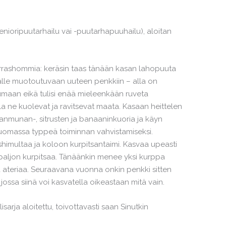
(senioripuutarhailu vai -puutarhapuuhailu), aloitan
rrashommia: keräsin taas tänään kasan lahopuuta
lle muotoutuvaan uuteen penkkiin – alla on
umaan eikä tulisi enää mieleenkään ruveta
la ne kuolevat ja ravitsevat maata. Kasaan heittelen
kananmunan-, sitrusten ja banaaninkuoria ja käyn
tuomassa typpeä toiminnan vahvistamiseksi.
shimultaa ja koloon kurpitsantaimi. Kasvaa upeasti
 paljon kurpitsaa. Tänäänkin menee yksi kurppa
a ateriaa. Seuraavana vuonna onkin penkki sitten
jossa siinä voi kasvatella oikeastaan mitä vain.
sarja aloitettu, toivottavasti saan Sinutkin