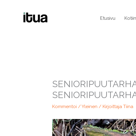
Siirry
sisältöön
Etusivu
Kotii
SENIORIPUUTARHA
SENIORIPUUTARH
Kommentoi
/
Yleinen
/ Kirjoittaja
Tiina