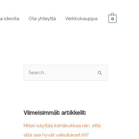
ja ideoita
Ota yhteyttä
Verkkokauppa
0
S
e
a
r
c
Viimeisimmät artikkelit
h
f
Miten käyttää kehäkukkaa niin, että
o
siitä saa hyvät vaikutukset irti?