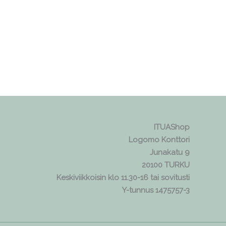
ITUAShop
Logomo Konttori
Junakatu 9
20100 TURKU
Keskiviikkoisin klo 11.30-16 tai sovitusti
Y-tunnus 1475757-3